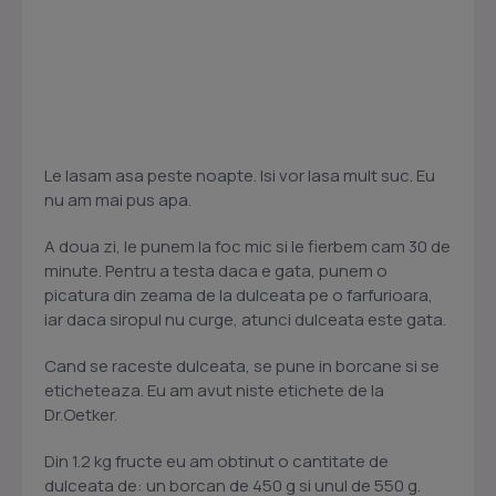
Le lasam asa peste noapte. Isi vor lasa mult suc. Eu
nu am mai pus apa.
A doua zi, le punem la foc mic si le fierbem cam 30 de
minute. Pentru a testa daca e gata, punem o
picatura din zeama de la dulceata pe o farfurioara,
iar daca siropul nu curge, atunci dulceata este gata.
Cand se raceste dulceata, se pune in borcane si se
eticheteaza. Eu am avut niste etichete de la
Dr.Oetker.
Din 1.2 kg fructe eu am obtinut o cantitate de
dulceata de: un borcan de 450 g si unul de 550 g.