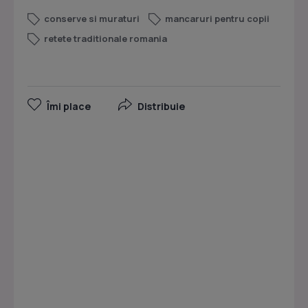
conserve si muraturi
mancaruri pentru copii
retete traditionale romania
Îmi place
Distribuie