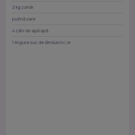
2 kg zahăr
puțină sare
4 căni de apă apă
1 lingura suc de lăm&acirc;ie