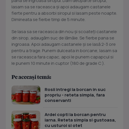
pana se ingroasa siropul. Dam deoparte siropul,
lasam sa se raceasca și apoi adaugam castanele
fierte pentru a absorbi siropul si lasam peste noapte.
Dimineata se fierbe timp de 5 minute.
Se lasa sa se raceasca din nou și scoateți castanele
din sirop, adaugăm suc de lămâie. Se fierbe pana se
ingroasa. Apoi adaugam castanele și se lasă 2-3 ore
pentru a trage. Punem dulceata in borcane, lasam sa
se raceasca fara capac, apoi le punem capapcul si
le punem 10 minute in cuptor (180 de grade C ).
Pe aceeași temă:
Rosii intregi la borcan in suc
propriu - reteta simpla, fara
conservanti
Ardei copti la borcan pentru
iarna. Reteta simpla si gustoasa,
cu usturoi si otet