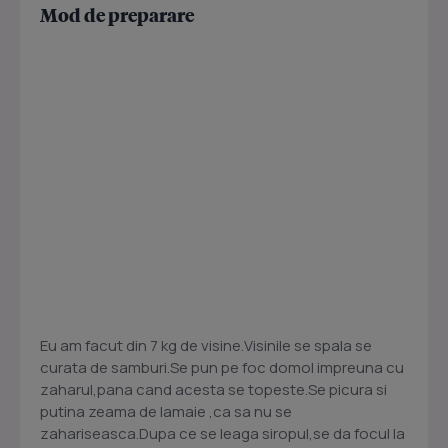
Mod de preparare
Eu am facut din 7 kg de visine.Visinile se spala se
curata de samburi.Se pun pe foc domol impreuna cu
zaharul,pana cand acesta se topeste.Se picura si
putina zeama de lamaie ,ca sa nu se
zahariseasca.Dupa ce se leaga siropul,se da focul la