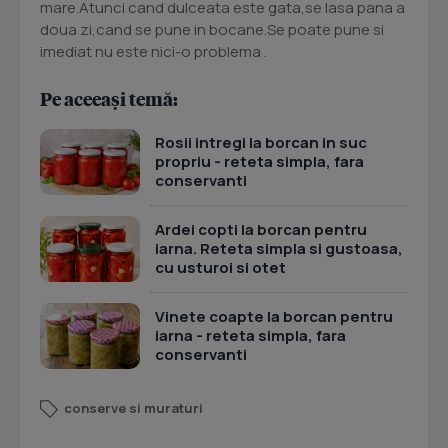
mare.Atunci cand dulceata este gata,se lasa pana a
doua zi,cand se pune in bocane.Se poate pune si
imediat nu este nici-o problema .
Pe aceeași temă:
Rosii intregi la borcan in suc
propriu - reteta simpla, fara
conservanti
Ardei copti la borcan pentru
iarna. Reteta simpla si gustoasa,
cu usturoi si otet
Vinete coapte la borcan pentru
iarna - reteta simpla, fara
conservanti
conserve si muraturi