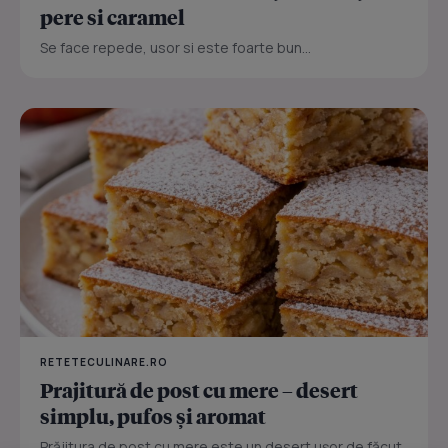
pere si caramel
Se face repede, usor si este foarte bun...
RETETECULINARE.RO
Prajitură de post cu mere – desert
simplu, pufos și aromat
Prăjitura de post cu mere este un desert ușor de făcut,