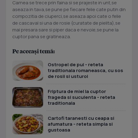
Carnea se trece prin faina si se prajeste in unt,se
aseaza in tava,se pune pe fiecare felie cate putin din
compozitia de ciuperci,se aseaza apoi cate o felie
de cascaval si una de rosie (curatate de pielita),se
mai presara sare si piper daca e nevoie,se pune la
cuptor pana se gratineaza.
Pe aceeași temă:
Ostropel de pui - reteta
traditionala romaneasca, cu sos
de rosii si usturoi
Friptura de miel la cuptor
frageda si suculenta - reteta
traditionala
Cartofi taranesti cu ceapa si
afumatura - reteta simpla si
gustoasa