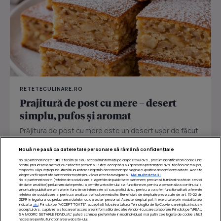
RETETECULINARE.RO
Prajitură de post cu mere – desert
simplu, pufos și aromat
Prăjitura de post cu mere este un desert ușor de făcut,
perfect pentru zilele în care vrei ceva dulce fără ouă
Nouă ne pasă ca datele tale personale să rămână confidențiale
sau...
Noi și partenerii noștri
1019
stocăm și/sau accesăm informații pe dispozitivul dvs., precum identificatorii cookie unici
pentru prelucrarea datelor cu caracter personal. Puteți accepta sau gestiona preferințele dvs. făcând clic mai jos,
respectiv vă puteți opune utilizării unui interes legitim în orice moment pe pagina cu politica de confidențialitate. Aceste
alegeri vor fi raportate partenerilor noștri și nu vă vor afecta navigarea.
Mai multe detalii
Noi si partenerii nostri (retelele de socializare si agentiile de publicitate partenere, precum si furnizorii nostri de servicii
de date analitice) prelucram date pentru a permite website-ului sa functioneze, pentru a personaliza continutul si
anunturile publicitare afisate in functie de interesele si/sau profilul dvs., pentru a va oferi functionalitati aferente
retelelor de socializare si pentru a analiza traficul pe website. Beneficiati de drepturile prevazute de art. 15-22 din
GDPR in legatura cu prelucrarea datelor cu caracter personal. Aceste drepturi pot fi exercitate prin modalitatea
indicata
aici
. Prin click pe “ACCEPT TOATE”, acceptati folosirea tuturor Tehnologiilor de tip Cookie, care implica inclusiv
acceptul dvs. cu privire la stocarea/accesarea informatiilor de catre Vendor-ii cu care colaboram. Prin click pe “VREAU
SA MODIFIC SETARILE INDIVIDUAL” puteti schimba preferintele in mod individual, mai putin cele legate de cookie strict
necesare pentru functionarea website-ului.