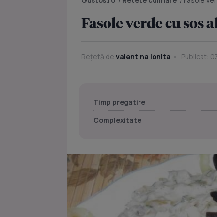
Gustos.ro
/
Retete culinare
/
Fasole ver
Fasole verde cu sos a
Rețetă de
valentina ionita
Publicat: 0
Timp pregatire
Complexitate