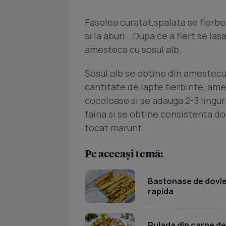
Fasolea curatat,spalata se fierbe
si la aburi...Dupa ce a fiert se la
amesteca cu sosul alb.
Sosul alb se obtine din amestecul 
cantitate de lapte fierbinte, am
cocoloase si se adauga 2-3 lingu
faina si se obtine consistenta do
tocat marunt.
Pe aceeași temă:
Bastonase de dovlece
rapida
Rulada din carne de