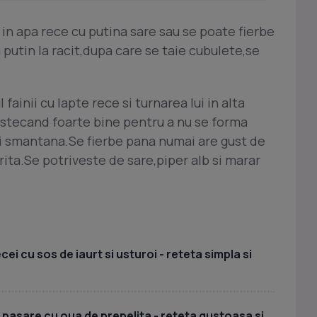
 in apa rece cu putina sare sau se poate fierbe
sa putin la racit,dupa care se taie cubulete,se
fainii cu lapte rece si turnarea lui in alta
estecand foarte bine pentru a nu se forma
ri smantana.Se fierbe pana numai are gust de
rita.Se potriveste de sare,piper alb si marar
i cu sos de iaurt si usturoi - reteta simpla si
 pasare cu oua de prepelita - reteta gustoasa si