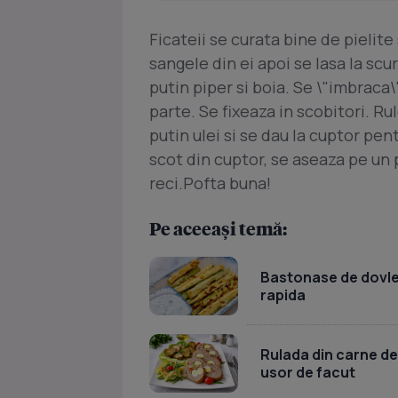
Ficateii se curata bine de pielite 
sangele din ei apoi se lasa la scu
putin piper si boia. Se \"imbraca\"
parte. Se fixeaza in scobitori. Ru
putin ulei si se dau la cuptor pe
scot din cuptor, se aseaza pe un p
reci.Pofta buna!
Pe aceeași temă:
Bastonase de dovlece
rapida
Rulada din carne de
usor de facut