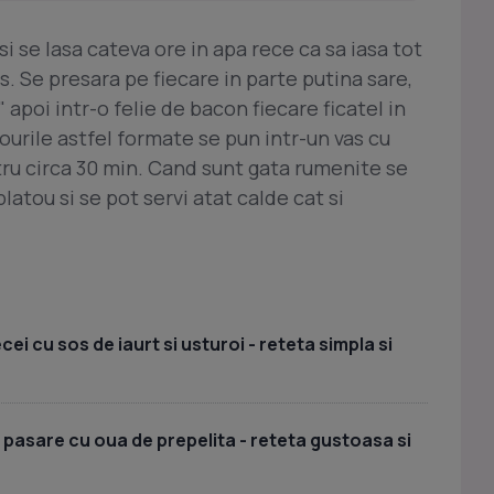
si se lasa cateva ore in apa rece ca sa iasa tot
rs. Se presara pe fiecare in parte putina sare,
 apoi intr-o felie de bacon fiecare ficatel in
lourile astfel formate se pun intr-un vas cu
ntru circa 30 min. Cand sunt gata rumenite se
latou si se pot servi atat calde cat si
i cu sos de iaurt si usturoi - reteta simpla si
 pasare cu oua de prepelita - reteta gustoasa si