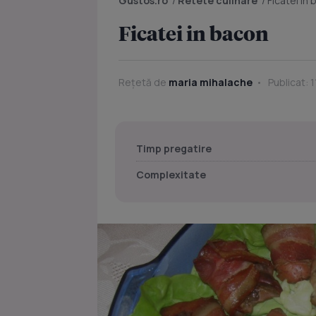
Gustos.ro
/
Retete culinare
/
Ficatei in
Ficatei in bacon
Rețetă de
maria mihalache
Publicat: 
Timp pregatire
Complexitate