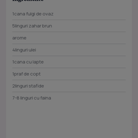
1cana fulgi de ovaz
5linguri zahar brun
arome
4linguri ulei
1cana cu lapte
1praf de copt
2linguri stafide
7-8 linguri cu faina