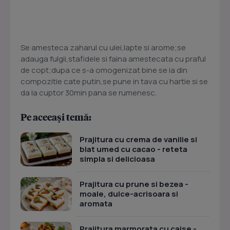
Se amesteca zaharul cu ulei,lapte si arome;se
adauga fulgii,stafidele si faina amestecata cu praful
de copt;dupa ce s-a omogenizat bine se ia din
compozitie cate putin,se pune in tava cu hartie si se
da la cuptor 30min pana se rumenesc.
Pe aceeași temă:
Prajitura cu crema de vanilie si
blat umed cu cacao - reteta
simpla si delicioasa
Prajitura cu prune si bezea -
moale, dulce-acrisoara si
aromata
Prajitura marmorata cu caise -