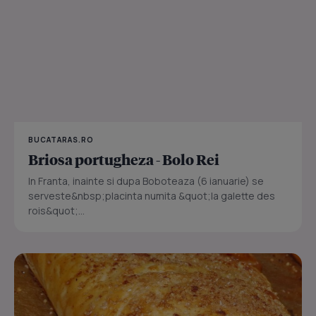
BUCATARAS.RO
Briosa portugheza - Bolo Rei
In Franta, inainte si dupa Boboteaza (6 ianuarie) se
serveste&nbsp;placinta numita &quot;la galette des
rois&quot;...