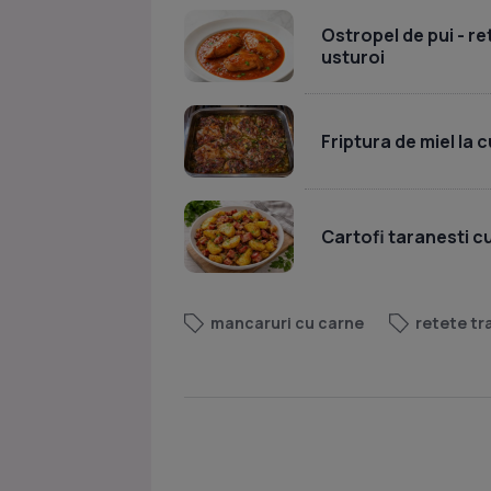
Ostropel de pui - re
usturoi
Friptura de miel la 
Cartofi taranesti c
mancaruri cu carne
retete tra