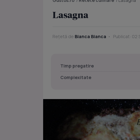
Gustos.ro
/
Retete culinare
/
Lasagna
Lasagna
Rețetă de
Bianca Bianca
Publicat: 02
Timp pregatire
Complexitate