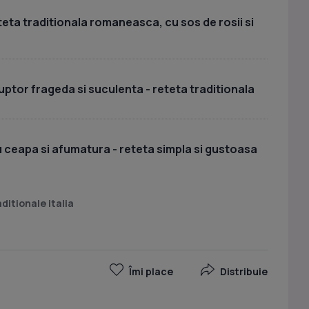
teta traditionala romaneasca, cu sos de rosii si
cuptor frageda si suculenta - reteta traditionala
u ceapa si afumatura - reteta simpla si gustoasa
ditionale italia
Îmi place
Distribuie