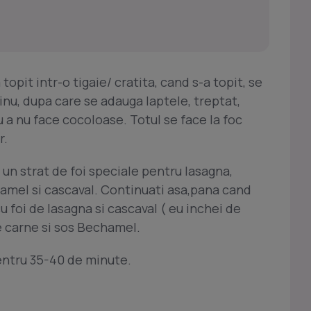
opit intr-o tigaie/ cratita, cand s-a topit, se
u, dupa care se adauga laptele, treptat,
a nu face cocoloase. Totul se face la foc
r.
un strat de foi speciale pentru lasagna,
amel si cascaval. Continuati asa,pana cand
u foi de lasagna si cascaval ( eu inchei de
e carne si sos Bechamel.
pentru 35-40 de minute.