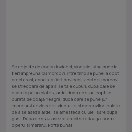
Se cojeste de coaja dovlecei, vinetele, si se pune la
fiert impreuna cu morcovi, intre timp se pune la copt
ardei grasi, cand s-a fiert dovlecei, vinete si morcovi,
se strecoara de apa si se taie cuburi, dupa care se
aseaza pe un platou, ardei dupa ce s-au copt se
curata de coaja neagra, dupa care se pune jur
imprejurul dovleceilor, vinetellor si morcovilor. Inainte
de a se aseza ardeii se amesteca cu ulei, sare dupa
gust. Dupa ce s-au asezat ardeii se adauga iaurtul,
piperul si mararul. Pofta buna!