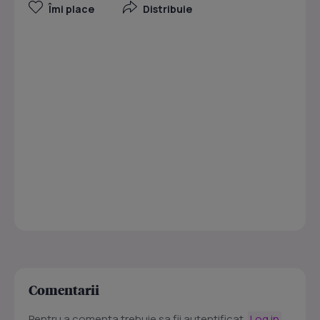
Îmi place
Distribuie
Comentarii
Pentru a comenta trebuie sa fii autentificat.
Log in