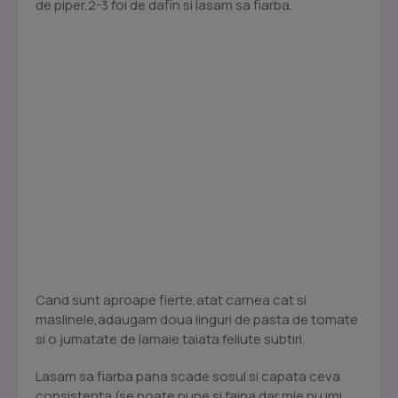
de piper,2-3 foi de dafin si lasam sa fiarba.
Cand sunt aproape fierte,atat carnea cat si
maslinele,adaugam doua linguri de pasta de tomate
si o jumatate de lamaie taiata feliute subtiri.
Lasam sa fiarba pana scade sosul si capata ceva
consistenta.(se poate pune si faina dar mie nu imi