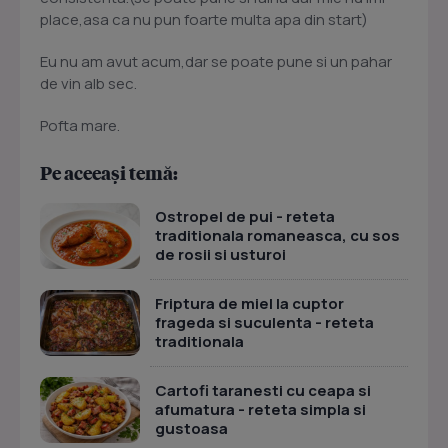
place,asa ca nu pun foarte multa apa din start)
Eu nu am avut acum,dar se poate pune si un pahar
de vin alb sec.
Pofta mare.
Pe aceeași temă:
Ostropel de pui - reteta
traditionala romaneasca, cu sos
de rosii si usturoi
Friptura de miel la cuptor
frageda si suculenta - reteta
traditionala
Cartofi taranesti cu ceapa si
afumatura - reteta simpla si
gustoasa