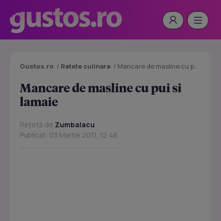
Gustos.ro
/
Retete culinare
/
Mancare de masline cu pui si lamaie
Mancare de masline cu pui si
lamaie
Rețetă de
Zumbalacu
Publicat: 03 Martie 2011, 12:48