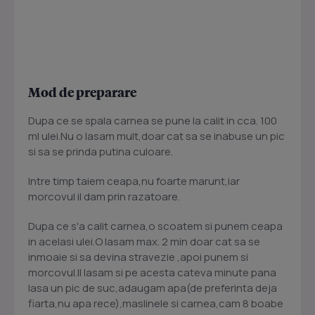
Mod de preparare
Dupa ce se spala carnea se pune la calit in cca. 100
ml ulei.Nu o lasam mult,doar cat sa se inabuse un pic
si sa se prinda putina culoare.
Intre timp taiem ceapa,nu foarte marunt,iar
morcovul il dam prin razatoare.
Dupa ce s'a calit carnea,o scoatem si punem ceapa
in acelasi ulei.O lasam max. 2 min doar cat sa se
inmoaie si sa devina stravezie ,apoi punem si
morcovul.Il lasam si pe acesta cateva minute pana
lasa un pic de suc,adaugam apa(de preferinta deja
fiarta,nu apa rece),maslinele si carnea,cam 8 boabe