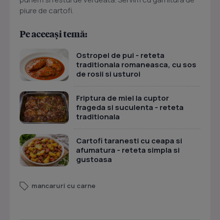
piure de cartofi.
Pe aceeași temă:
Ostropel de pui - reteta
traditionala romaneasca, cu sos
de rosii si usturoi
Friptura de miel la cuptor
frageda si suculenta - reteta
traditionala
Cartofi taranesti cu ceapa si
afumatura - reteta simpla si
gustoasa
mancaruri cu carne