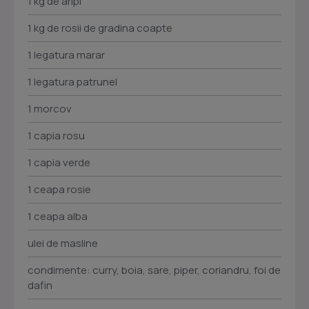
1 kg de aripi
1 kg de rosii de gradina coapte
1 legatura marar
1 legatura patrunel
1 morcov
1 capia rosu
1 capia verde
1 ceapa rosie
1 ceapa alba
ulei de masline
condimente: curry, boia, sare, piper, coriandru, foi de
dafin