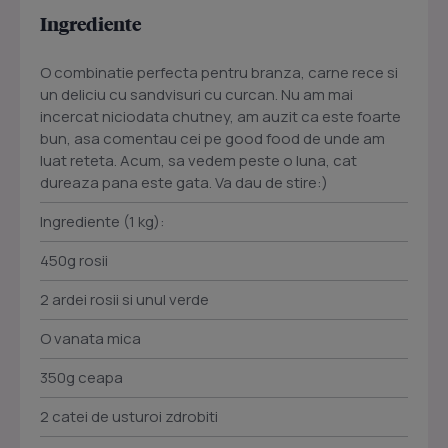
Ingrediente
O combinatie perfecta pentru branza, carne rece si
un deliciu cu sandvisuri cu curcan. Nu am mai
incercat niciodata chutney, am auzit ca este foarte
bun, asa comentau cei pe good food de unde am
luat reteta. Acum, sa vedem peste o luna, cat
dureaza pana este gata. Va dau de stire:)
Ingrediente (1 kg):
450g rosii
2 ardei rosii si unul verde
O vanata mica
350g ceapa
2 catei de usturoi zdrobiti