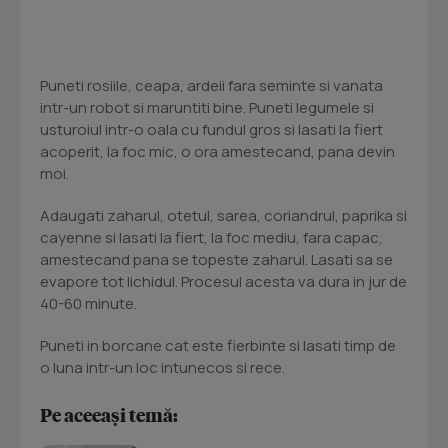
Puneti rosiile, ceapa, ardeii fara seminte si vanata
intr-un robot si maruntiti bine. Puneti legumele si
usturoiul intr-o oala cu fundul gros si lasati la fiert
acoperit, la foc mic, o ora amestecand, pana devin
moi.
Adaugati zaharul, otetul, sarea, coriandrul, paprika si
cayenne si lasati la fiert, la foc mediu, fara capac,
amestecand pana se topeste zaharul. Lasati sa se
evapore tot lichidul. Procesul acesta va dura in jur de
40-60 minute.
Puneti in borcane cat este fierbinte si lasati timp de
o luna intr-un loc intunecos si rece.
Pe aceeași temă: