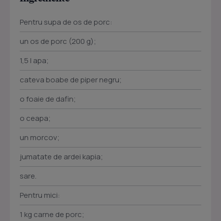
Pentru supa de os de porc:
un os de porc (200 g);
1,5 l apa;
cateva boabe de piper negru;
o foaie de dafin;
o ceapa;
un morcov;
jumatate de ardei kapia;
sare.
Pentru mici:
1 kg carne de porc;