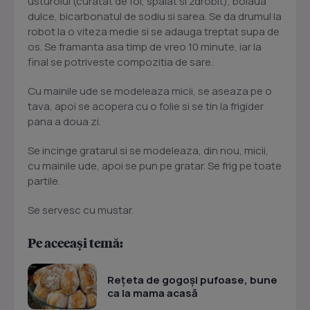
usturoiul (curatat de foi, spalat si zdrobit), boiaua
dulce, bicarbonatul de sodiu si sarea. Se da drumul la
robot la o viteza medie si se adauga treptat supa de
os. Se framanta asa timp de vreo 10 minute, iar la
final se potriveste compozitia de sare.
Cu mainile ude se modeleaza micii, se aseaza pe o
tava, apoi se acopera cu o folie si se tin la frigider
pana a doua zi.
Se incinge gratarul si se modeleaza, din nou, micii,
cu mainile ude, apoi se pun pe gratar. Se frig pe toate
partile.
Se servesc cu mustar.
Pe aceeași temă:
Rețeta de gogoși pufoase, bune
ca la mama acasă