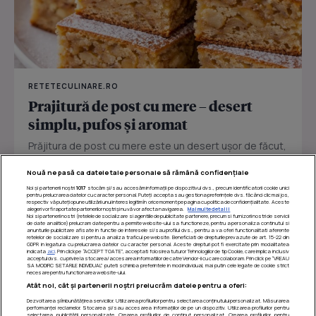
RETETECULINARE.RO
Prajitură de post cu mere – desert
simplu, pufos și aromat
Prăjitura de post cu mere este un desert ușor de făcut,
perfect pentru zilele în care vrei ceva dulce fără ouă
Nouă ne pasă ca datele tale personale să rămână confidențiale
sau...
Noi și partenerii noștri
1017
stocăm și/sau accesăm informații pe dispozitivul dvs., precum identificatorii cookie unici
pentru prelucrarea datelor cu caracter personal. Puteți accepta sau gestiona preferințele dvs. făcând clic mai jos,
respectiv vă puteți opune utilizării unui interes legitim în orice moment pe pagina cu politica de confidențialitate. Aceste
alegeri vor fi raportate partenerilor noștri și nu vă vor afecta navigarea.
Mai multe detalii
Noi si partenerii nostri (retelele de socializare si agentiile de publicitate partenere, precum si furnizorii nostri de servicii
de date analitice) prelucram date pentru a permite website-ului sa functioneze, pentru a personaliza continutul si
anunturile publicitare afisate in functie de interesele si/sau profilul dvs., pentru a va oferi functionalitati aferente
retelelor de socializare si pentru a analiza traficul pe website. Beneficiati de drepturile prevazute de art. 15-22 din
GDPR in legatura cu prelucrarea datelor cu caracter personal. Aceste drepturi pot fi exercitate prin modalitatea
indicata
aici
. Prin click pe “ACCEPT TOATE”, acceptati folosirea tuturor Tehnologiilor de tip Cookie, care implica inclusiv
acceptul dvs. cu privire la stocarea/accesarea informatiilor de catre Vendor-ii cu care colaboram. Prin click pe “VREAU
SA MODIFIC SETARILE INDIVIDUAL” puteti schimba preferintele in mod individual, mai putin cele legate de cookie strict
necesare pentru functionarea website-ului.
Atât noi, cât și partenerii noștri prelucrăm datele pentru a oferi:
Dezvoltarea și îmbunătățirea serviciilor. Utilizarea profilurilor pentru selectarea conținutului personalizat. Măsurarea
performanței reclamelor. Stocarea și/sau accesarea informațiilor de pe un dispozitiv. Utilizarea profilurilor pentru
selectarea publicității personalizate. Crearea profilurilor de conținut personalizat. Crearea profilurilor pentru