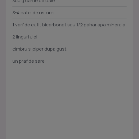
300 g carne de oaie
3-4 catei de usturoi
1 varf de cutit bicarbonat sau 1/2 pahar apa minerala
2 linguri ulei
cimbru si piper dupa gust
un praf de sare