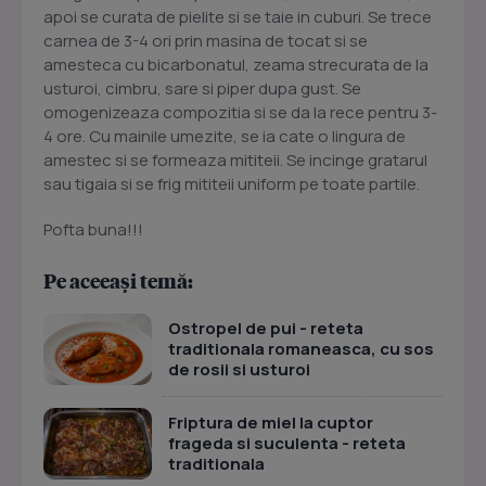
apoi se curata de pielite si se taie in cuburi. Se trece
carnea de 3-4 ori prin masina de tocat si se
amesteca cu bicarbonatul, zeama strecurata de la
usturoi, cimbru, sare si piper dupa gust. Se
omogenizeaza compozitia si se da la rece pentru 3-
4 ore. Cu mainile umezite, se ia cate o lingura de
amestec si se formeaza mititeii. Se incinge gratarul
sau tigaia si se frig mititeii uniform pe toate partile.
Pofta buna!!!
Pe aceeași temă:
Ostropel de pui - reteta
traditionala romaneasca, cu sos
de rosii si usturoi
Friptura de miel la cuptor
frageda si suculenta - reteta
traditionala