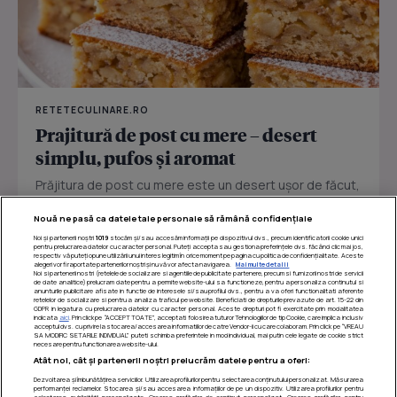
RETETECULINARE.RO
Prajitură de post cu mere – desert
simplu, pufos și aromat
Prăjitura de post cu mere este un desert ușor de făcut,
perfect pentru zilele în care vrei ceva dulce fără ouă
Nouă ne pasă ca datele tale personale să rămână confidențiale
sau...
Noi și partenerii noștri
1019
stocăm și/sau accesăm informații pe dispozitivul dvs., precum identificatorii cookie unici
pentru prelucrarea datelor cu caracter personal. Puteți accepta sau gestiona preferințele dvs. făcând clic mai jos,
respectiv vă puteți opune utilizării unui interes legitim în orice moment pe pagina cu politica de confidențialitate. Aceste
alegeri vor fi raportate partenerilor noștri și nu vă vor afecta navigarea.
Mai multe detalii
Noi si partenerii nostri (retelele de socializare si agentiile de publicitate partenere, precum si furnizorii nostri de servicii
de date analitice) prelucram date pentru a permite website-ului sa functioneze, pentru a personaliza continutul si
anunturile publicitare afisate in functie de interesele si/sau profilul dvs., pentru a va oferi functionalitati aferente
retelelor de socializare si pentru a analiza traficul pe website. Beneficiati de drepturile prevazute de art. 15-22 din
GDPR in legatura cu prelucrarea datelor cu caracter personal. Aceste drepturi pot fi exercitate prin modalitatea
indicata
aici
. Prin click pe “ACCEPT TOATE”, acceptati folosirea tuturor Tehnologiilor de tip Cookie, care implica inclusiv
acceptul dvs. cu privire la stocarea/accesarea informatiilor de catre Vendor-ii cu care colaboram. Prin click pe “VREAU
SA MODIFIC SETARILE INDIVIDUAL” puteti schimba preferintele in mod individual, mai putin cele legate de cookie strict
necesare pentru functionarea website-ului.
Atât noi, cât și partenerii noștri prelucrăm datele pentru a oferi:
Dezvoltarea și îmbunătățirea serviciilor. Utilizarea profilurilor pentru selectarea conținutului personalizat. Măsurarea
performanței reclamelor. Stocarea și/sau accesarea informațiilor de pe un dispozitiv. Utilizarea profilurilor pentru
selectarea publicității personalizate. Crearea profilurilor de conținut personalizat. Crearea profilurilor pentru