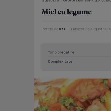
Gustos.ro
/
Retete culinare
/
Miel cu l
Miel cu legume
Rețetă de
lizz
Publicat: 16 August 2009
Timp pregatire
Complexitate