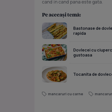
cand in cand pana este gata.
Pe aceeași temă:
Bastonase de dovlece
rapida
Dovlecei cu ciuperci 
gustoasa
Tocanita de dovlece
mancaruri cu carne
mancaruri