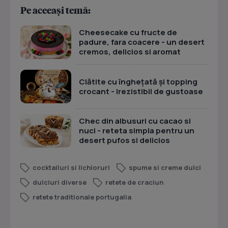
Pe aceeași temă:
Cheesecake cu fructe de
padure, fara coacere - un desert
cremos, delicios si aromat
Clătite cu înghețată și topping
crocant - Irezistibil de gustoase
Chec din albusuri cu cacao si
nuci - reteta simpla pentru un
desert pufos si delicios
cocktailuri si lichioruri
spume si creme dulci
dulciuri diverse
retete de craciun
retete traditionale portugalia