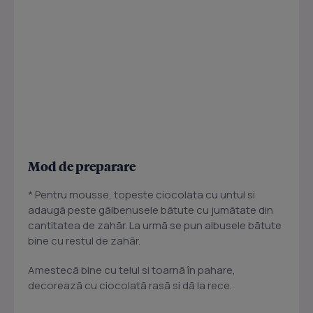
Mod de preparare
* Pentru mousse, topeste ciocolata cu untul si
adaugã peste gãlbenusele bãtute cu jumãtate din
cantitatea de zahãr. La urmã se pun albusele bãtute
bine cu restul de zahãr.
Amestecã bine cu telul si toarnã în pahare,
decoreazã cu ciocolatã rasã si dã la rece.