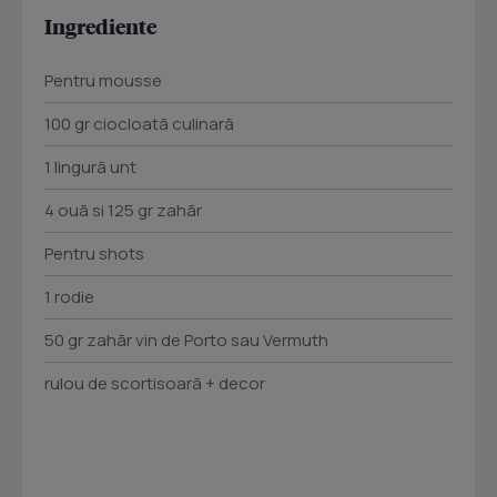
Ingrediente
Pentru mousse
100 gr ciocloatã culinarã
1 lingurã unt
4 ouã si 125 gr zahãr
Pentru shots
1 rodie
50 gr zahãr vin de Porto sau Vermuth
rulou de scortisoarã + decor