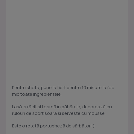
Pentru shots, pune la fiert pentru 10 minute la foc
mic toate ingredientele.
Lasã la rãcit si toarnã în pãhãrele, decoreazã cu
rulouri de scortisoarã si serveste cu mousse.
Este o retetã portughezã de sãrbãtori:)