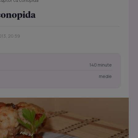
 cuptor cu conopida
 conopida
013, 20:59
140 minute
medie