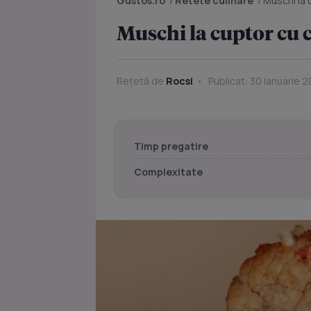
Gustos.ro
/
Retete culinare
/
Muschi la
Muschi la cuptor cu
Rețetă de
Rocsi
Publicat: 30 Ianuarie 2
Timp pregatire
Complexitate