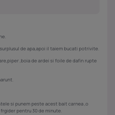
ne.
urplusul de apa,apoi il taiem bucati potrivite.
e,piper ,boia de ardei si foile de dafin rupte
marunt.
ele si punem peste acest bait carnea ,o
 frgider pentru 30 de minute.