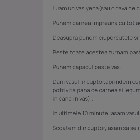
Luam un vas yena(sau o tava de cup
Punem carnea impreuna cu tot ac
Deasupra punem ciupercutele si
Peste toate acestea turnam pasta
Punem capacul peste vas.
Dam vasul in cuptor,aprindem cup
potrivita,pana ce carnea si legu
in cand in vas) .
In ultimele 10 minute lasam vasul
Scoatem din cuptor,lasam sa se r