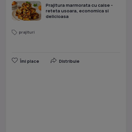
Prajitura marmorata cu caise -
reteta usoara, economica si
delicioasa
prajituri
Îmi place
Distribuie