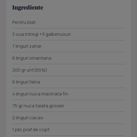
Ingrediente
Pentru blat:
3 oua intregi +3 galbenusuri
7 linguri zahar
6 linguri smantana
200 gr unt(65%)
6 linguri faina
4 linguri nuca macinata fin
75 gr nuca taiata grosier
2 linguri cacao
1 plic praf de copt