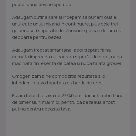
pudra, pana devine spumos.
Adaugam putina sare si incepem sa punem ouale,
unul cate unul, mixand in continuare, plus cele trei
galbenusuri separate de albusurile pe care le-am dat
deoparte pentru bezea.
Adaugam treptat smantana, apoi treptat faina
cernuta impreuna cu cacaoa si praful de copt, nuca
macinata fin, esenta de cafea si nuca taiata grosier.
Omogenizam bine compozitia rezultata si o
intindem in tava tapetata cu hartie de copt.
Eu am folosit o tava de 27/40 cm, dar ar fi trebuit una
de dimensiuni mai mici, pentru ca bezeaua a fost
putina pentru aceasta tava.