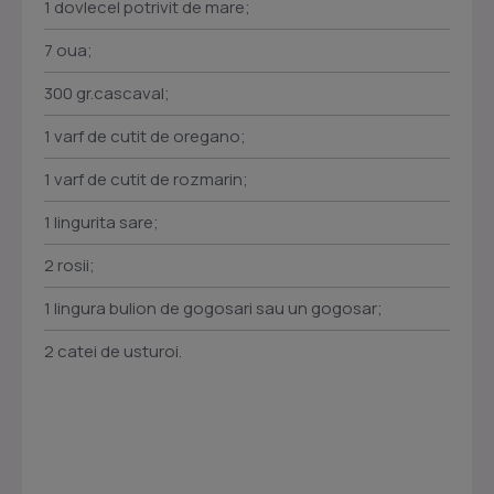
1 dovlecel potrivit de mare;
7 oua;
300 gr.cascaval;
1 varf de cutit de oregano;
1 varf de cutit de rozmarin;
1 lingurita sare;
2 rosii;
1 lingura bulion de gogosari sau un gogosar;
2 catei de usturoi.