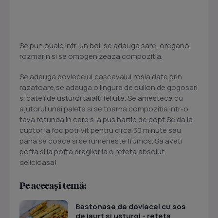
Se pun ouale intr-un bol, se adauga sare, oregano,
rozmarin si se omogenizeaza compozitia.
Se adauga dovlecelul,cascavalul,rosia date prin
razatoare,se adauga o lingura de bulion de gogosari
si cateii de usturoi taialti feliute. Se amesteca cu
ajutorul unei palete si se toarna compozitia intr-o
tava rotunda in care s-a pus hartie de copt.Se da la
cuptor la foc potrivit pentru circa 30 minute sau
pana se coace si se rumeneste frumos. Sa aveti
pofta si la pofta dragilor la o reteta absolut
delicioasa!
Pe aceeași temă:
Bastonase de dovlecei cu sos
de iaurt si usturoi - reteta