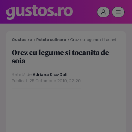
Gustos.ro
/
Retete culinare
/
Orez cu legume si tocanita de soia
Orez cu legume si tocanita de
soia
Rețetă de
Adriana Kiss-Dali
Publicat: 25 Octombrie 2010, 22:20