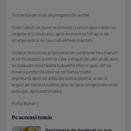
Tocanita de soia se pregateste astfel:
Soia cuburi se pune la inmuiat o ora in apa calda cu
vegeta si cu busuioc,apoi se pune la firt,apoi se
scurge apa si se tau cubuletele mai mici.
Ceapa,morcovul,gogosarul se curata se tau marunt
si se incalzesc putin la cele 4 linguri de ulei unde apoi
se adauda soia taiata cubulete mici si apa cat sa
treaca peste.Se lasa se se fiarba toate
impreuna,apoi se adauda sarea,piperul, si din 2
linguri de faina si putina apa se face o ingrosala si se
adauga, apoi patrunjelul.
Pofta Buna!:)
Pe aceeași temă:
Bastonase de dovlecei cu sos