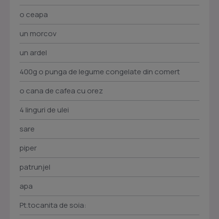
o ceapa
un morcov
un ardel
400g o punga de legume congelate din comert
o cana de cafea cu orez
4 linguri de ulei
sare
piper
patrunjel
apa
Pt.tocanita de soia: