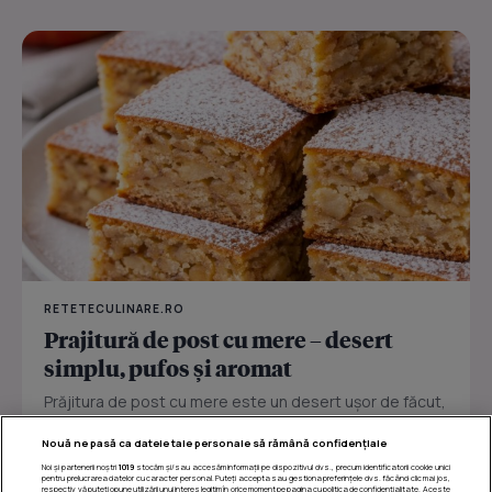
RETETECULINARE.RO
Prajitură de post cu mere – desert
simplu, pufos și aromat
Prăjitura de post cu mere este un desert ușor de făcut,
perfect pentru zilele în care vrei ceva dulce fără ouă
Nouă ne pasă ca datele tale personale să rămână confidențiale
sau...
Noi și partenerii noștri
1019
stocăm și/sau accesăm informații pe dispozitivul dvs., precum identificatorii cookie unici
pentru prelucrarea datelor cu caracter personal. Puteți accepta sau gestiona preferințele dvs. făcând clic mai jos,
respectiv vă puteți opune utilizării unui interes legitim în orice moment pe pagina cu politica de confidențialitate. Aceste