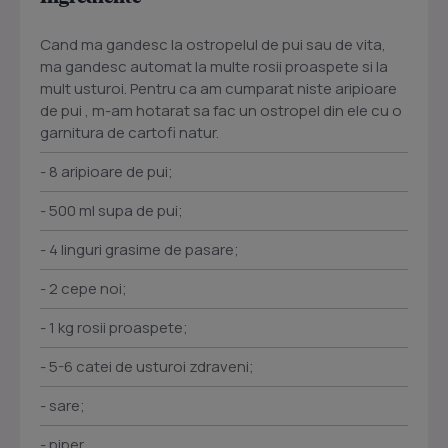
Cand ma gandesc la ostropelul de pui sau de vita,
ma gandesc automat la multe rosii proaspete si la
mult usturoi. Pentru ca am cumparat niste aripioare
de pui , m-am hotarat sa fac un ostropel din ele cu o
garnitura de cartofi natur.
- 8 aripioare de pui;
- 500 ml supa de pui;
- 4 linguri grasime de pasare;
- 2 cepe noi;
- 1 kg rosii proaspete;
- 5-6 catei de usturoi zdraveni;
- sare;
- piper.