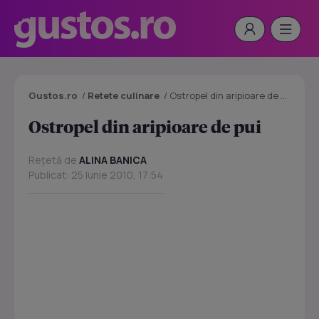
Gustos.ro
/
Retete culinare
/
Ostropel din aripioare de pui
Ostropel din aripioare de pui
Rețetă de
ALINA BANICA
Publicat: 25 Iunie 2010, 17:54