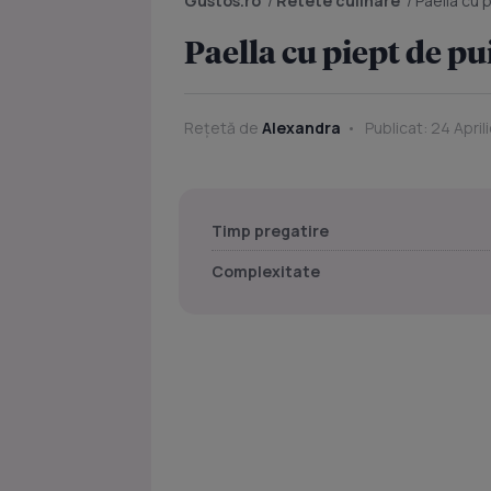
Gustos.ro
/
Retete culinare
/
Paella cu 
Paella cu piept de pu
Rețetă de
Alexandra
Publicat: 24 April
Timp pregatire
Complexitate