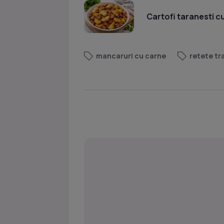
Cartofi taranesti c
mancaruri cu carne
retete tr