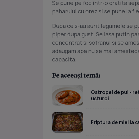
Se pune pe foc intr-o cratita se
paharului cu orez si se pune la fie
Dupa ce s-au aurit legumele se pu
piper dupa gust. Se lasa putin pa
concentrat si sofranul si se ame
adaugam apa nu se mai amesteca! 
capacita.
Pe aceeași temă:
Ostropel de pui - re
usturoi
Friptura de miel la 