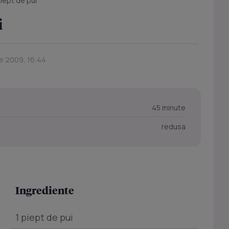
piept de pui
i
ie 2009, 16:44
45 minute
redusa
Ingrediente
1 piept de pui