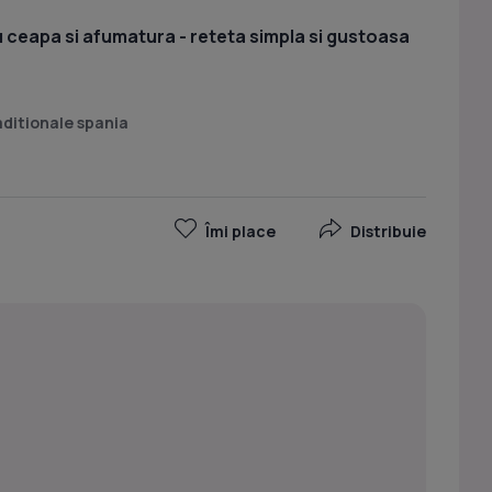
u ceapa si afumatura - reteta simpla si gustoasa
aditionale spania
Îmi place
Distribuie