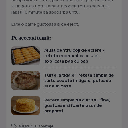
si ungeti cu untul ramas, acoperiti cu un servet si
lasati 10 minute sa absoarba untul.
Este o paine gustoasa si de efect.
Pe aceeași temă:
Aluat pentru coji de eclere -
reteta economica cu ulei,
explicata pas cu pas
Turte la tigaie - reteta simpla de
turte coapte in tigaie, pufoase
si delicioase
Reteta simpla de clatite – fine,
gustoase si foarte usor de
preparat
aluaturi si foietaje