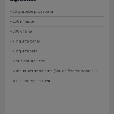
- 25 g drojdie proaspata
- 250 ml lapte
- 500 g faina
- 1 lingurita zahar
- 1 lingurita sare
- 2 oua batute usor
- 2 linguri ulei de masline (sau de floarea soarelui)
- 100 g unt topit si racit