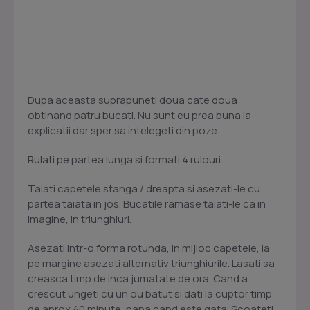
Dupa aceasta suprapuneti doua cate doua
obtinand patru bucati. Nu sunt eu prea buna la
explicatii dar sper sa intelegeti din poze.
Rulati pe partea lunga si formati 4 rulouri.
Taiati capetele stanga / dreapta si asezati-le cu
partea taiata in jos. Bucatile ramase taiati-le ca in
imagine, in triunghiuri.
Asezati intr-o forma rotunda, in mijloc capetele, ia
pe margine asezati alternativ triunghiurile. Lasati sa
creasca timp de inca jumatate de ora. Cand a
crescut ungeti cu un ou batut si dati la cuptor timp
de aprox 40 minute, pana cand este gata. Scoateti