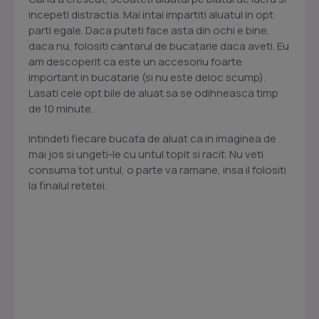
incepeti distractia. Mai intai impartiti aluatul in opt
parti egale. Daca puteti face asta din ochi e bine,
daca nu, folositi cantarul de bucatarie daca aveti. Eu
am descoperit ca este un accesoriu foarte
important in bucatarie (si nu este deloc scump).
Lasati cele opt bile de aluat sa se odihneasca timp
de 10 minute.
Intindeti fiecare bucata de aluat ca in imaginea de
mai jos si ungeti-le cu untul topit si racit. Nu veti
consuma tot untul, o parte va ramane, insa il folositi
la finalul retetei.