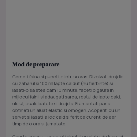
Mod de preparare
Cerneti faina si puneti-o intr-un vas. Dizolvati drojdia
cu zaharul si 100 ml lapte caldut (nu fierbinte) si
lasati-o sa stea cam 10 minute. faceti o gaura in
mijlocul fainii si adaugati sarea, restul de lapte cald,
uleiul, ouale batute si drojdia. Framantati pana
obtineti un aluat elastic si omogen. Acoperiti cu un
servet si lasati la loc cald si ferit de curenti de aer
timp de o ora si jumatate.
Cand a crescut, scoateti aluatul pe blatul de lucru si