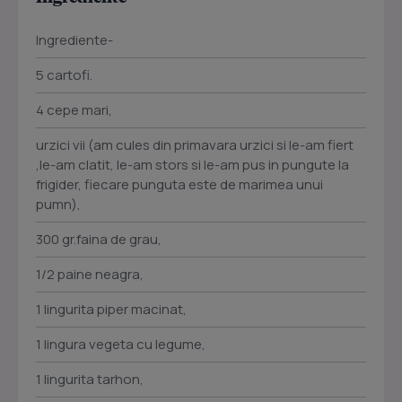
Ingrediente-
5 cartofi.
4 cepe mari,
urzici vii (am cules din primavara urzici si le-am fiert
,le-am clatit, le-am stors si le-am pus in pungute la
frigider, fiecare punguta este de marimea unui
pumn),
300 gr.faina de grau,
1/2 paine neagra,
1 lingurita piper macinat,
1 lingura vegeta cu legume,
1 lingurita tarhon,