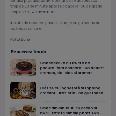
Se lasa produsul astfel obtinut sa se dospeasca
timp de 30 de minute apoi se coace la 160 de grade
timp de 30 - 40 de minute.
Inainte de coacere pasca se unge cu galbenus de
ou frecat cu sare.
Pofta Buna!
Pe aceeași temă:
Cheesecake cu fructe de
padure, fara coacere - un desert
cremos, delicios si aromat
Clătite cu înghețată și topping
crocant - Irezistibil de gustoase
Chec din albusuri cu cacao si
nuci - reteta simpla pentru un