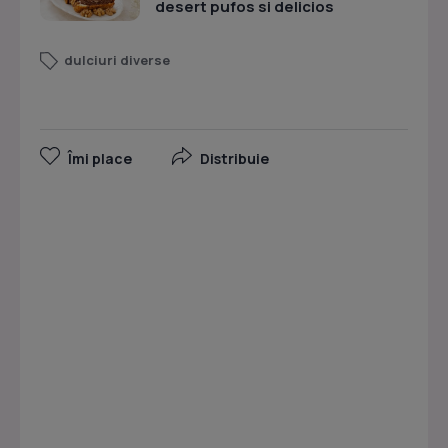
desert pufos si delicios
dulciuri diverse
Îmi place
Distribuie