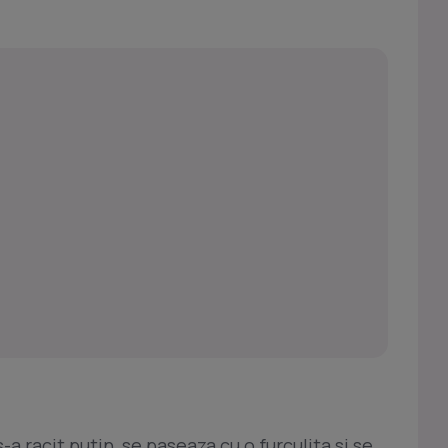
-a racit putin, se paseaza cu o furculita si se