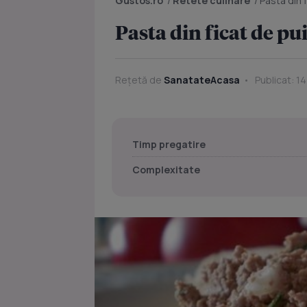
Gustos.ro
/
Retete culinare
/
Pasta din 
Pasta din ficat de pu
Rețetă de
SanatateAcasa
Publicat: 14
Timp pregatire
Complexitate