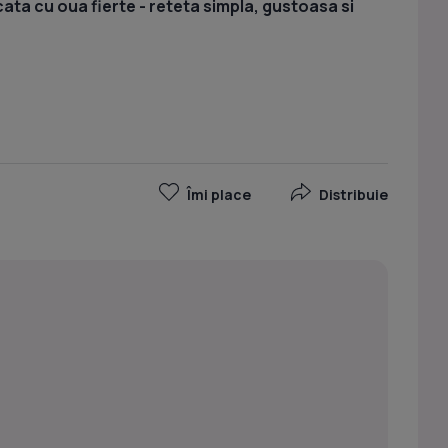
ata cu oua fierte - reteta simpla, gustoasa si
Îmi place
Distribuie