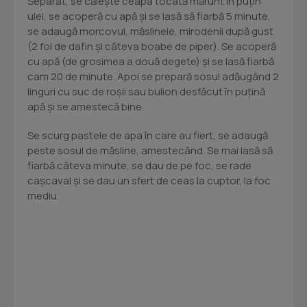
Separat, se căleşte ceapa tocată mărunt în puţin
ulei, se acoperă cu apă şi se lasă să fiarbă 5 minute,
se adaugă morcovul, măslinele, mirodenii după gust
(2 foi de dafin şi câteva boabe de piper). Se acoperă
cu apă (de grosimea a două degete) şi se lasă fiarbă
cam 20 de minute. Apoi se prepară sosul adăugând 2
linguri cu suc de roşii sau bulion desfăcut în puţină
apă şi se amestecă bine.
Se scurg pastele de apa în care au fiert, se adaugă
peste sosul de măsline, amestecând. Se mai lasă să
fiarbă câteva minute, se dau de pe foc, se rade
caşcaval şi se dau un sfert de ceas la cuptor, la foc
mediu.