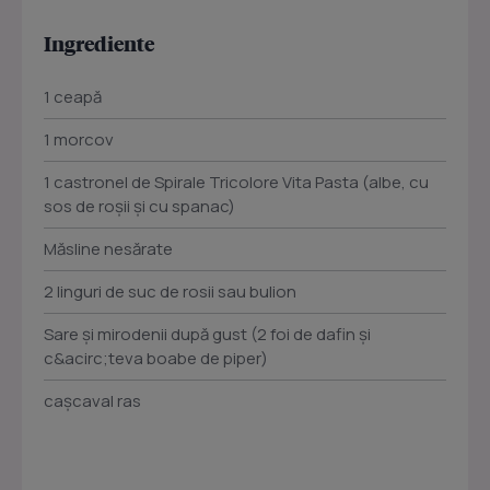
Ingrediente
1 ceapă
1 morcov
1 castronel de Spirale Tricolore Vita Pasta (albe, cu
sos de roşii şi cu spanac)
Măsline nesărate
2 linguri de suc de rosii sau bulion
Sare şi mirodenii după gust (2 foi de dafin şi
c&acirc;teva boabe de piper)
caşcaval ras