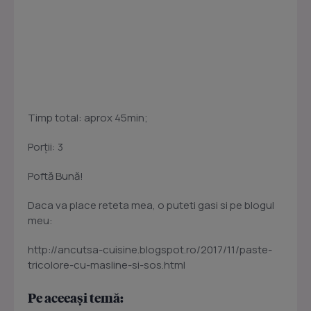
Timp total: aprox 45min;
Porţii: 3
Poftă Bună!
Daca va place reteta mea, o puteti gasi si pe blogul
meu:
http://ancutsa-cuisine.blogspot.ro/2017/11/paste-
tricolore-cu-masline-si-sos.html
Pe aceeași temă: