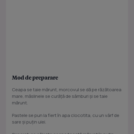
Mod de preparare
Ceapa se taie mărunt, morcovul se dă pe răzătoarea
mare, măslinele se curăţă de sâmburi şi se taie
mărunt.
Pastele se pun la fiert în apa clocotita, cu un vârf de
sare şi puţin ulei.