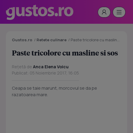
Gustos.ro
/
Retete culinare
/
Paste tricolore cu masline si sos
Paste tricolore cu masline si sos
Rețetă de
Anca Elena Voicu
Publicat: 05 Noiembrie 2017, 16:05
Ceapa se taie marunt, morcovul se da pe
razatoarea mare.