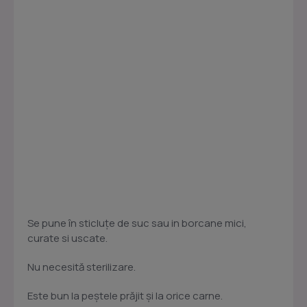
Se pune în sticluţe de suc sau in borcane mici,
curate si uscate.
Nu necesită sterilizare.
Este bun la peştele prăjit şi la orice carne.