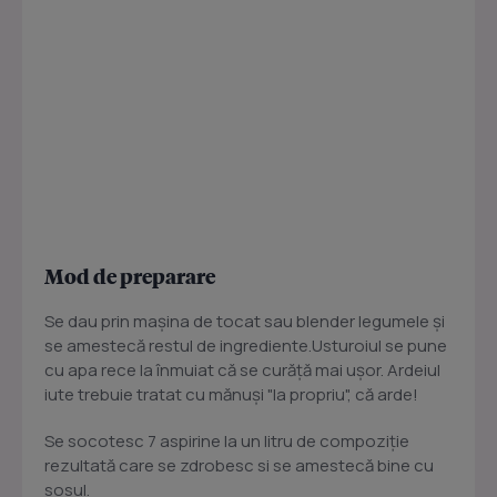
Mod de preparare
Se dau prin maşina de tocat sau blender legumele şi
se amestecă restul de ingrediente.Usturoiul se pune
cu apa rece la înmuiat că se curăţă mai uşor. Ardeiul
iute trebuie tratat cu mănuşi "la propriu", că arde!
Se socotesc 7 aspirine la un litru de compoziţie
rezultată care se zdrobesc si se amestecă bine cu
sosul.