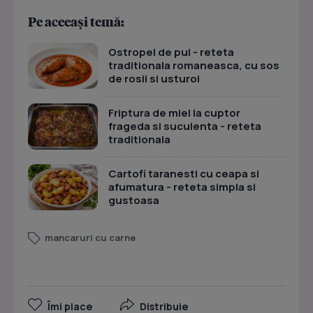
Pe aceeași temă:
Ostropel de pui - reteta
traditionala romaneasca, cu sos
de rosii si usturoi
Friptura de miel la cuptor
frageda si suculenta - reteta
traditionala
Cartofi taranesti cu ceapa si
afumatura - reteta simpla si
gustoasa
mancaruri cu carne
Îmi place
Distribuie