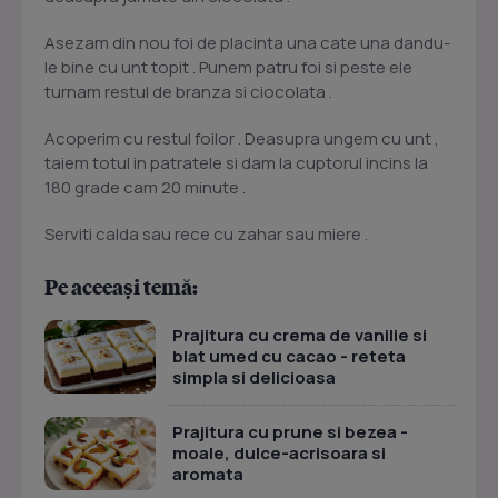
Asezam din nou foi de placinta una cate una dandu-
le bine cu unt topit . Punem patru foi si peste ele
turnam restul de branza si ciocolata .
Acoperim cu restul foilor . Deasupra ungem cu unt ,
taiem totul in patratele si dam la cuptorul incins la
180 grade cam 20 minute .
Serviti calda sau rece cu zahar sau miere .
Pe aceeași temă:
Prajitura cu crema de vanilie si
blat umed cu cacao - reteta
simpla si delicioasa
Prajitura cu prune si bezea -
moale, dulce-acrisoara si
aromata