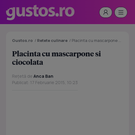
Gustos.ro
/
Retete culinare
/
Placinta cu mascarpone si ciocolata
Placinta cu mascarpone si
ciocolata
Rețetă de
Anca Ban
Publicat: 17 Februarie 2015, 10:23