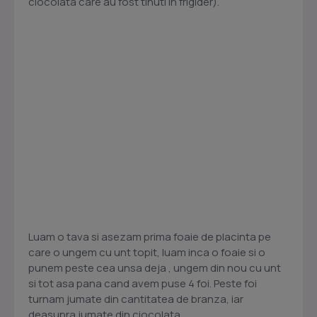
ciocolata care au fost tinuti in frigider).
Luam o tava si asezam prima foaie de placinta pe
care o ungem cu unt topit, luam inca o foaie si o
punem peste cea unsa deja , ungem din nou cu unt
si tot asa pana cand avem puse 4 foi. Peste foi
turnam jumate din cantitatea de branza, iar
deasupra jumate din ciocolata .