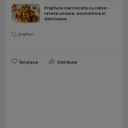
Prajitura marmorata cu caise -
reteta usoara, economica si
delicioasa
prajituri
Îmi place
Distribuie