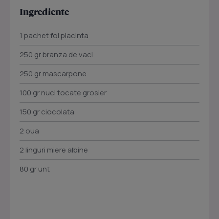
Ingrediente
1 pachet foi placinta
250 gr branza de vaci
250 gr mascarpone
100 gr nuci tocate grosier
150 gr ciocolata
2 oua
2 linguri miere albine
80 gr unt