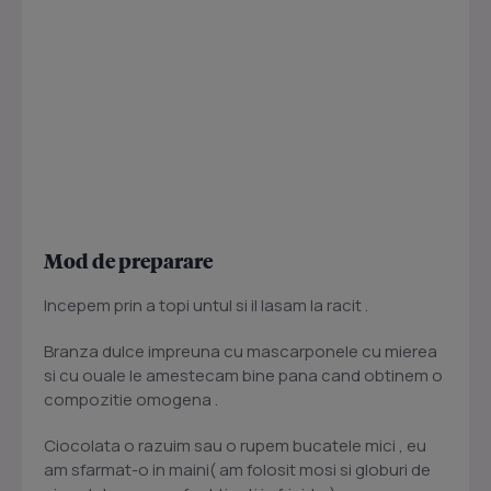
Mod de preparare
Incepem prin a topi untul si il lasam la racit .
Branza dulce impreuna cu mascarponele cu mierea
si cu ouale le amestecam bine pana cand obtinem o
compozitie omogena .
Ciocolata o razuim sau o rupem bucatele mici , eu
am sfarmat-o in maini( am folosit mosi si globuri de