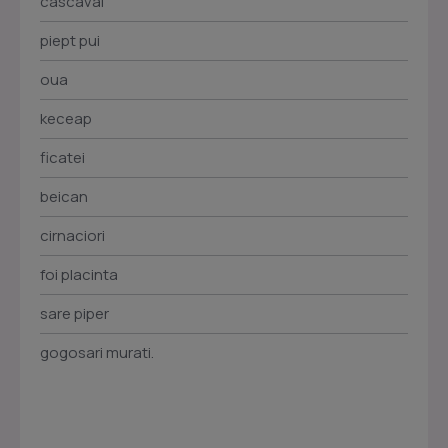
cascaval
piept pui
oua
keceap
ficatei
beican
cirnaciori
foi placinta
sare piper
gogosari murati.