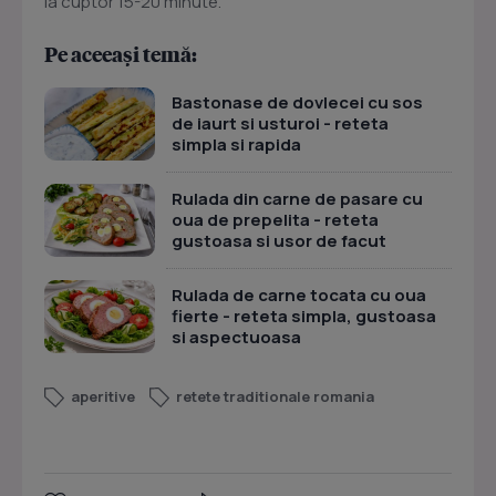
la cuptor 15-20 minute.
Pe aceeași temă:
Bastonase de dovlecei cu sos
de iaurt si usturoi - reteta
simpla si rapida
Rulada din carne de pasare cu
oua de prepelita - reteta
gustoasa si usor de facut
Rulada de carne tocata cu oua
fierte - reteta simpla, gustoasa
si aspectuoasa
aperitive
retete traditionale romania