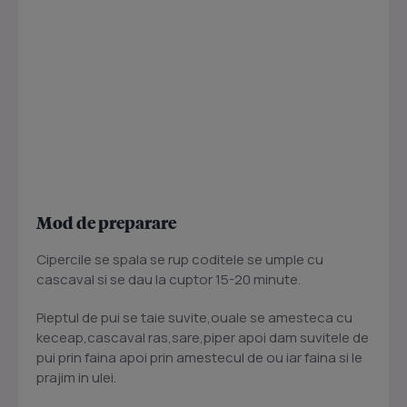
Mod de preparare
Cipercile se spala se rup coditele se umple cu
cascaval si se dau la cuptor 15-20 minute.
Pieptul de pui se taie suvite,ouale se amesteca cu
keceap,cascaval ras,sare,piper apoi dam suvitele de
pui prin faina apoi prin amestecul de ou iar faina si le
prajim in ulei.