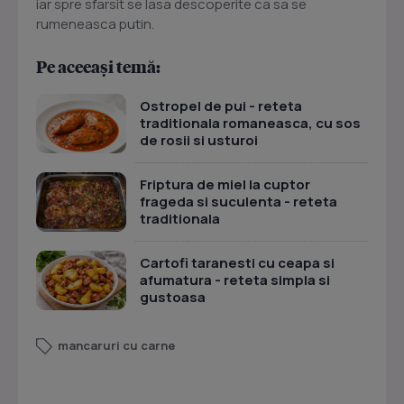
iar spre sfarsit se lasa descoperite ca sa se
rumeneasca putin.
Pe aceeași temă:
Ostropel de pui - reteta
traditionala romaneasca, cu sos
de rosii si usturoi
Friptura de miel la cuptor
frageda si suculenta - reteta
traditionala
Cartofi taranesti cu ceapa si
afumatura - reteta simpla si
gustoasa
mancaruri cu carne