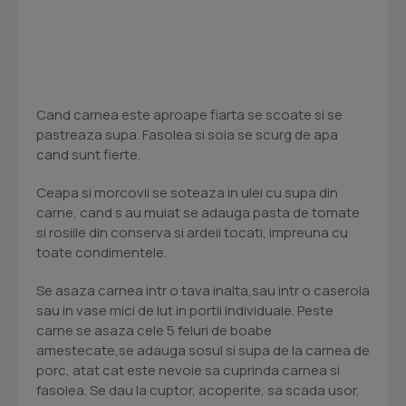
Cand carnea este aproape fiarta se scoate si se
pastreaza supa. Fasolea si soia se scurg de apa
cand sunt fierte.
Ceapa si morcovii se soteaza in ulei cu supa din
carne, cand s au muiat se adauga pasta de tomate
si rosiile din conserva si ardeii tocati, impreuna cu
toate condimentele.
Se asaza carnea intr o tava inalta,sau intr o caserola
sau in vase mici de lut in portii individuale. Peste
carne se asaza cele 5 feluri de boabe
amestecate,se adauga sosul si supa de la carnea de
porc, atat cat este nevoie sa cuprinda carnea si
fasolea. Se dau la cuptor, acoperite, sa scada usor,