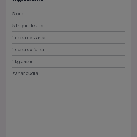
5 oua
5 linguri de ulei
1 cana de zahar
1 cana de faina
1 kg caise
zahar pudra