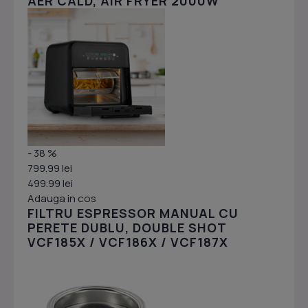
AER CALD, AIR FRYER 2000W
- 38 %
799.99 lei
499.99 lei
Adauga in cos
FILTRU ESPRESSOR MANUAL CU
PERETE DUBLU, DOUBLE SHOT
VCF185X / VCF186X / VCF187X