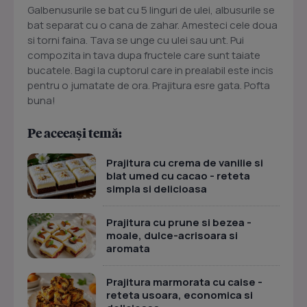
Galbenusurile se bat cu 5 linguri de ulei, albusurile se
bat separat cu o cana de zahar. Amesteci cele doua
si torni faina. Tava se unge cu ulei sau unt. Pui
compozita in tava dupa fructele care sunt taiate
bucatele. Bagi la cuptorul care in prealabil este incis
pentru o jumatate de ora. Prajitura esre gata. Pofta
buna!
Pe aceeași temă:
Prajitura cu crema de vanilie si
blat umed cu cacao - reteta
simpla si delicioasa
Prajitura cu prune si bezea -
moale, dulce-acrisoara si
aromata
Prajitura marmorata cu caise -
reteta usoara, economica si