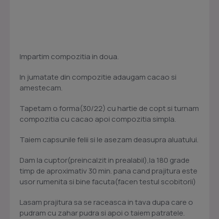
Impartim compozitia in doua.
In jumatate din compozitie adaugam cacao si
amestecam.
Tapetam o forma(30/22) cu hartie de copt si turnam
compozitia cu cacao apoi compozitia simpla.
Taiem capsunile felii si le asezam deasupra aluatului.
Dam la cuptor(preincalzit in prealabil),la 180 grade
timp de aproximativ 30 min. pana cand prajitura este
usor rumenita si bine facuta(facen testul scobitorii)
Lasam prajitura sa se raceasca in tava dupa care o
pudram cu zahar pudra si apoi o taiem patratele.