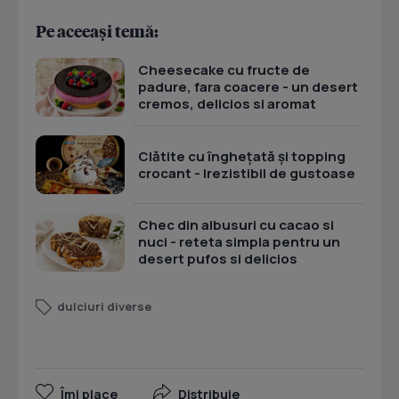
Pe aceeași temă:
Cheesecake cu fructe de
padure, fara coacere - un desert
cremos, delicios si aromat
Clătite cu înghețată și topping
crocant - Irezistibil de gustoase
Chec din albusuri cu cacao si
nuci - reteta simpla pentru un
desert pufos si delicios
dulciuri diverse
Îmi place
Distribuie