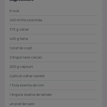
6 oua
400 ml frisca lichida
375 g zahar
400 g faina
1 praf de copt
2 linguri rase cacao
200 g capsuni
2 plicuri zahar vanilat
1 fiola esenta de rom
1 lingura zeama de lamaie
un praf de sare