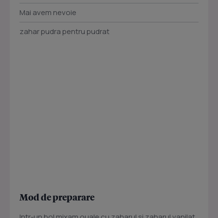
Mai avem nevoie
zahar pudra pentru pudrat
Mod de preparare
Intr-un bol mixam ouale cu zaharul si zaharul vanilat.