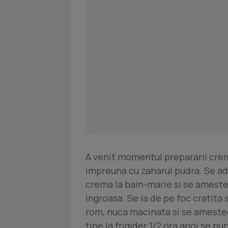
A venit momentul prepararii crem
impreuna cu zaharul pudra. Se ada
crema la bain-marie si se ameste
ingroasa. Se ia de pe foc cratita
rom, nuca macinata si se ameste
tine la frigider 1/2 ora apoi se pu