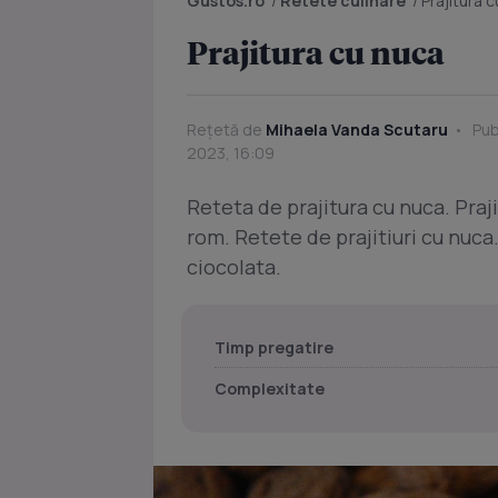
Gustos.ro
/
Retete culinare
/
Prajitura 
Prajitura cu nuca
Rețetă de
Mihaela Vanda Scutaru
Publ
2023, 16:09
Reteta de prajitura cu nuca. Praji
rom. Retete de prajitiuri cu nuca.
ciocolata.
Timp pregatire
Complexitate