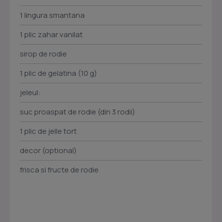
1 lingura smantana
1 plic zahar vanilat
sirop de rodie
1 plic de gelatina (10 g)
jeleul:
suc proaspat de rodie (din 3 rodii)
1 plic de jelle tort
decor (optional)
frisca si fructe de rodie