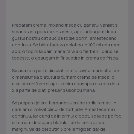
Preparam crema, mixand frisca cu zaharul vanilat si
smanatana pana se intaresc, apoi adaugam dupa
gustul nostru cat suc de rodie dorim, amestecand
continuu. Se hidrataeaza gelatina in 100 ml apa rece,
apoi o topim la bain marie,fara a o fierbe si, cand se
topeste, o adaugam in fir subtire in crema de frisca.
Se asaza o parte din blat, intr-o tavita mai inalta, de
dimensiunea blatutui si turnam crema de frisca, o
nivelam uniform si apoi venim deasupra cu cea de a
2 a parte de blat, presand usor cu mana.
Se prepara jeleul, fierband sucul de rodie ramas, in
care am dizolvat plicul de tort jelle. Amestecam in
continuu, iar cand da in primul clocot, se ia de pe foc
si turnam deasupra blatului, de la centru spre
margini. Se da cel putin 3 ore la frigider, dar de