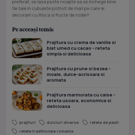
preferat, se lasa peste noapte sa se inchege bine.
Se taie in cubulete potrivit de mari pe care le
decoram cu frisca si fructe de rodie!!
Pe aceeași temă:
Prajitura cu crema de vanilie si
blat umed cu cacao - reteta
simpla si delicioasa
Prajitura cu prune si bezea -
moale, dulce-acrisoara si
aromata
Prajitura marmorata cu caise -
reteta usoara, economica si
delicioasa
prajituri
dulciuri diverse
retete de pasti
retete traditionale romania