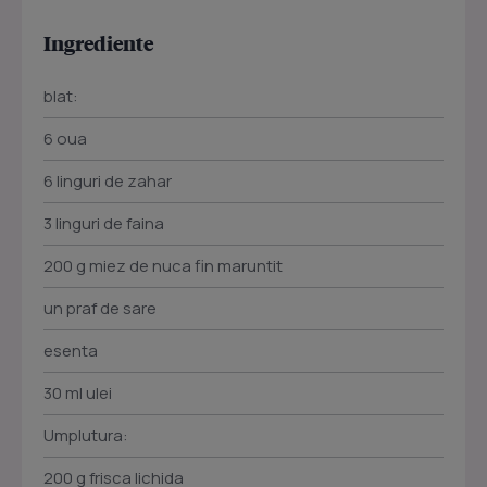
Ingrediente
blat:
6 oua
6 linguri de zahar
3 linguri de faina
200 g miez de nuca fin maruntit
un praf de sare
esenta
30 ml ulei
Umplutura:
200 g frisca lichida