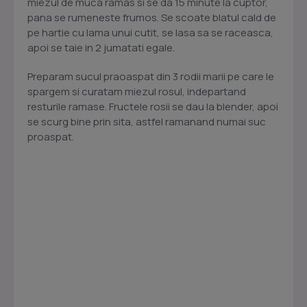
miezul de muca ramas si se da 15 minute la cuptor,
pana se rumeneste frumos. Se scoate blatul cald de
pe hartie cu lama unui cutit, se lasa sa se raceasca,
apoi se taie in 2 jumatati egale.
Preparam sucul praoaspat din 3 rodii marii pe care le
spargem si curatam miezul rosul, indepartand
resturile ramase. Fructele rosii se dau la blender, apoi
se scurg bine prin sita, astfel ramanand numai suc
proaspat.