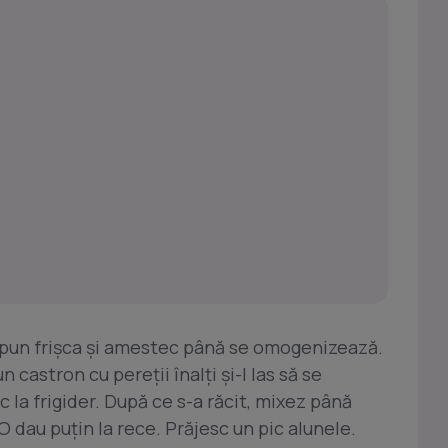
 pun frişca şi amestec până se omogenizează.
 castron cu pereţii înalţi şi-l las să se
 la frigider. După ce s-a răcit, mixez până
O dau puţin la rece. Prăjesc un pic alunele.