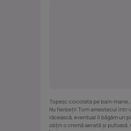
Topesc ciocolata pe bain-marie,
Nu fierbeţi! Torn amestecul într-un
răcească, eventual îl băgăm un pic
obţin o cremă aerată şi pufoasă. 