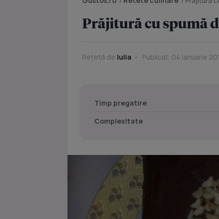
Gustos.ro
/
Retete culinare
/
Prăjitură 
Prăjitură cu spumă d
Rețetă de
Iulia
Publicat: 04 Ianuarie 20
Timp pregatire
Complexitate