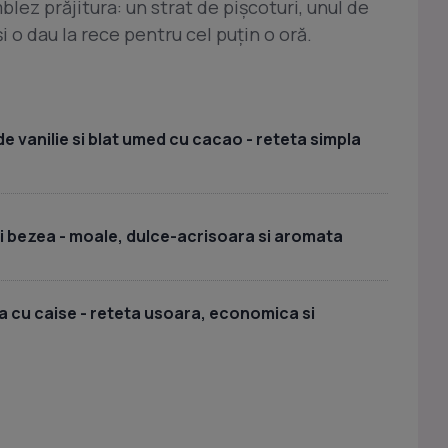
blez prăjitura: un strat de pişcoturi, unul de
 o dau la rece pentru cel puţin o oră.
e vanilie si blat umed cu cacao - reteta simpla
si bezea - moale, dulce-acrisoara si aromata
 cu caise - reteta usoara, economica si