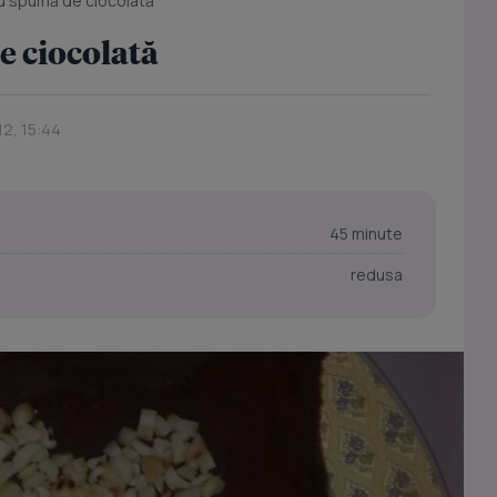
cu spumă de ciocolată
e ciocolată
12, 15:44
45 minute
redusa