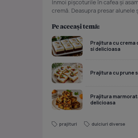
Înmoi pişcoturile în cafea şi asam
cremă. Deasupra presar alunele şi
Pe aceeași temă:
Prajitura cu crema d
si delicioasa
Prajitura cu prune 
Prajitura marmorata
delicioasa
prajituri
dulciuri diverse