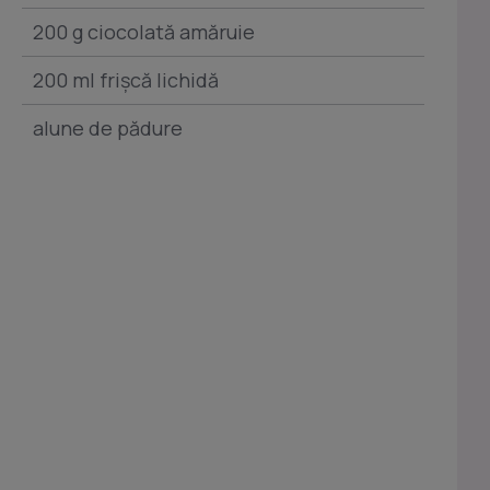
200 g ciocolată amăruie
200 ml frişcă lichidă
alune de pădure