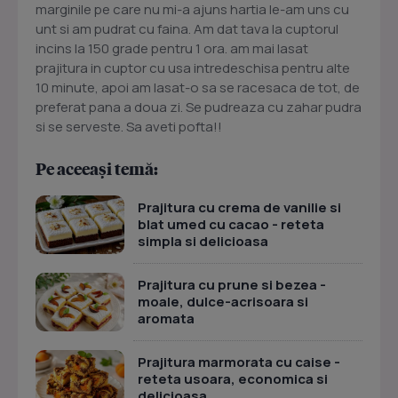
marginile pe care nu mi-a ajuns hartia le-am uns cu
unt si am pudrat cu faina. Am dat tava la cuptorul
incins la 150 grade pentru 1 ora. am mai lasat
prajitura in cuptor cu usa intredeschisa pentru alte
10 minute, apoi am lasat-o sa se racesaca de tot, de
preferat pana a doua zi. Se pudreaza cu zahar pudra
si se serveste. Sa aveti pofta!!
Pe aceeași temă:
Prajitura cu crema de vanilie si
blat umed cu cacao - reteta
simpla si delicioasa
Prajitura cu prune si bezea -
moale, dulce-acrisoara si
aromata
Prajitura marmorata cu caise -
reteta usoara, economica si
delicioasa