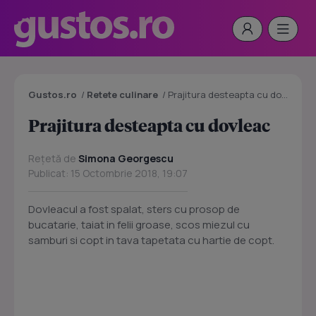
Gustos.ro
/
Retete culinare
/
Prajitura desteapta cu dovleac
Prajitura desteapta cu dovleac
Rețetă de
Simona Georgescu
Publicat: 15 Octombrie 2018, 19:07
Dovleacul a fost spalat, sters cu prosop de
bucatarie, taiat in felii groase, scos miezul cu
samburi si copt in tava tapetata cu hartie de copt.