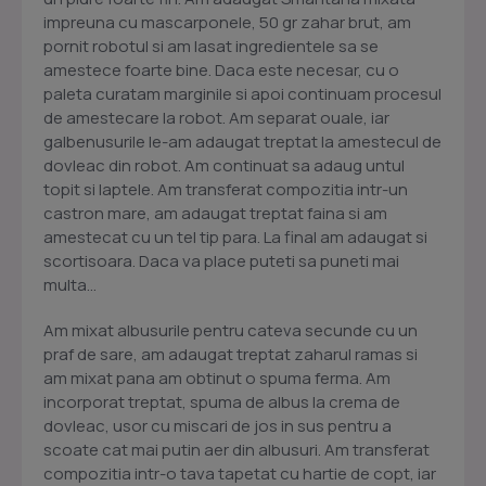
impreuna cu mascarponele, 50 gr zahar brut, am
pornit robotul si am lasat ingredientele sa se
amestece foarte bine. Daca este necesar, cu o
paleta curatam marginile si apoi continuam procesul
de amestecare la robot. Am separat ouale, iar
galbenusurile le-am adaugat treptat la amestecul de
dovleac din robot. Am continuat sa adaug untul
topit si laptele. Am transferat compozitia intr-un
castron mare, am adaugat treptat faina si am
amestecat cu un tel tip para. La final am adaugat si
scortisoara. Daca va place puteti sa puneti mai
multa...
Am mixat albusurile pentru cateva secunde cu un
praf de sare, am adaugat treptat zaharul ramas si
am mixat pana am obtinut o spuma ferma. Am
incorporat treptat, spuma de albus la crema de
dovleac, usor cu miscari de jos in sus pentru a
scoate cat mai putin aer din albusuri. Am transferat
compozitia intr-o tava tapetat cu hartie de copt, iar