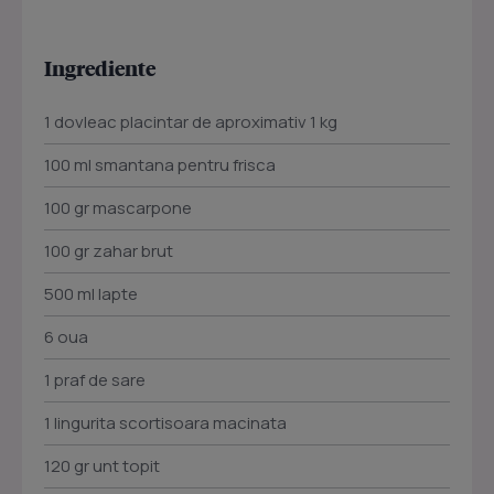
Ingrediente
1 dovleac placintar de aproximativ 1 kg
100 ml smantana pentru frisca
100 gr mascarpone
100 gr zahar brut
500 ml lapte
6 oua
1 praf de sare
1 lingurita scortisoara macinata
120 gr unt topit