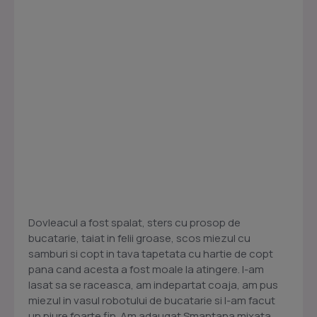
Dovleacul a fost spalat, sters cu prosop de
bucatarie, taiat in felii groase, scos miezul cu
samburi si copt in tava tapetata cu hartie de copt
pana cand acesta a fost moale la atingere. l-am
lasat sa se raceasca, am indepartat coaja, am pus
miezul in vasul robotului de bucatarie si l-am facut
un piure foarte fin. Am adaugat Smantana mixata