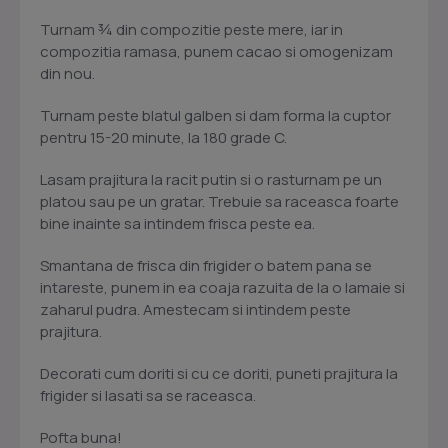
Turnam ¾ din compozitie peste mere, iar in
compozitia ramasa, punem cacao si omogenizam
din nou.
Turnam peste blatul galben si dam forma la cuptor
pentru 15-20 minute, la 180 grade C.
Lasam prajitura la racit putin si o rasturnam pe un
platou sau pe un gratar. Trebuie sa raceasca foarte
bine inainte sa intindem frisca peste ea.
Smantana de frisca din frigider o batem pana se
intareste, punem in ea coaja razuita de la o lamaie si
zaharul pudra. Amestecam si intindem peste
prajitura.
Decorati cum doriti si cu ce doriti, puneti prajitura la
frigider si lasati sa se raceasca.
Pofta buna!