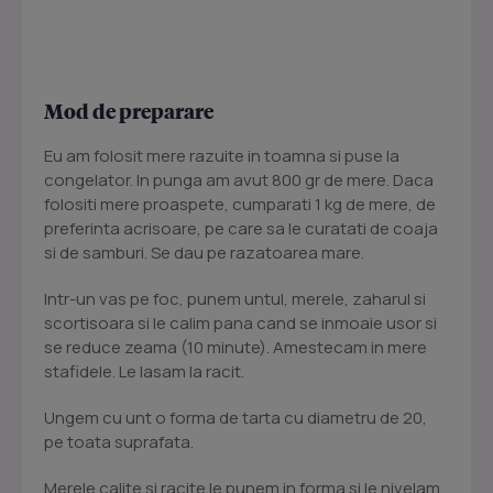
Mod de preparare
Eu am folosit mere razuite in toamna si puse la
congelator. In punga am avut 800 gr de mere. Daca
folositi mere proaspete, cumparati 1 kg de mere, de
preferinta acrisoare, pe care sa le curatati de coaja
si de samburi. Se dau pe razatoarea mare.
Intr-un vas pe foc, punem untul, merele, zaharul si
scortisoara si le calim pana cand se inmoaie usor si
se reduce zeama (10 minute). Amestecam in mere
stafidele. Le lasam la racit.
Ungem cu unt o forma de tarta cu diametru de 20,
pe toata suprafata.
Merele calite si racite le punem in forma si le nivelam