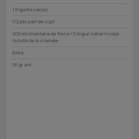
1 lingurita cacao
1/2 plic parf de copt
200 ml smantana de frisca +2 linguri zahar+coaja
razuita de la o lamaie
Extra:
30 gr unt