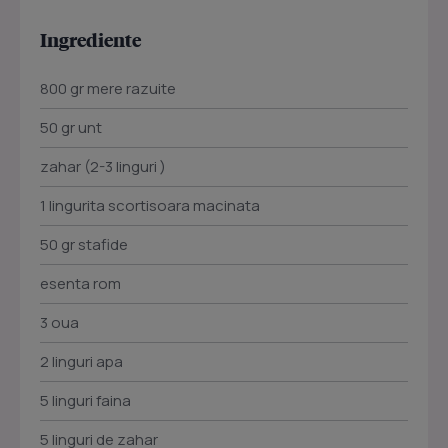
Ingrediente
800 gr mere razuite
50 gr unt
zahar (2-3 linguri )
1 lingurita scortisoara macinata
50 gr stafide
esenta rom
3 oua
2 linguri apa
5 linguri faina
5 linguri de zahar