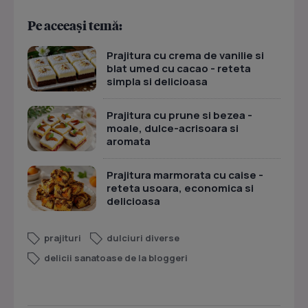
Pe aceeași temă:
Prajitura cu crema de vanilie si
blat umed cu cacao - reteta
simpla si delicioasa
Prajitura cu prune si bezea -
moale, dulce-acrisoara si
aromata
Prajitura marmorata cu caise -
reteta usoara, economica si
delicioasa
prajituri
dulciuri diverse
delicii sanatoase de la bloggeri