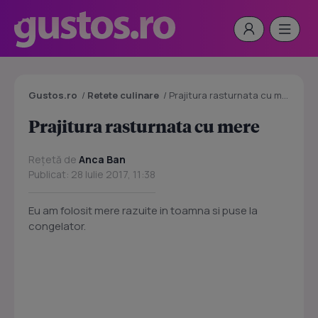
Gustos.ro
/
Retete culinare
/
Prajitura rasturnata cu mere
Prajitura rasturnata cu mere
Rețetă de
Anca Ban
Publicat: 28 Iulie 2017, 11:38
Eu am folosit mere razuite in toamna si puse la
congelator.