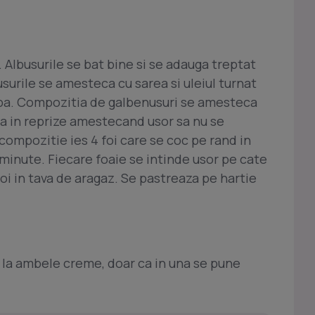
 Albusurile se bat bine si se adauga treptat
surile se amesteca cu sarea si uleiul turnat
apa. Compozitia de galbenusuri se amesteca
na in reprize amestecand usor sa nu se
ompozitie ies 4 foi care se coc pe rand in
8 minute. Fiecare foaie se intinde usor pe cate
oi in tava de aragaz. Se pastreaza pe hartie
l la ambele creme, doar ca in una se pune