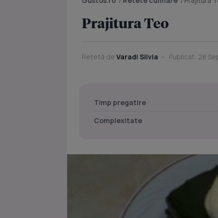
Gustos.ro
/
Retete culinare
/
Prajitura 
Prajitura Teo
Rețetă de
Varadi Silvia
Publicat: 28 Se
Timp pregatire
Complexitate