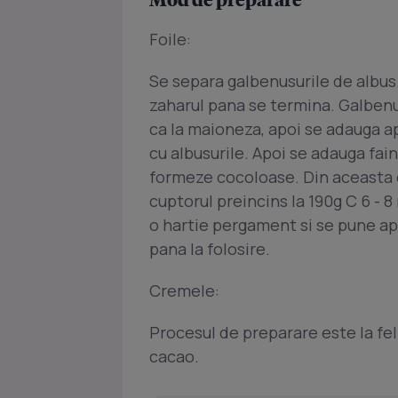
Foile:
Se separa galbenusurile de albus.
zaharul pana se termina. Galbenu
ca la maioneza, apoi se adauga 
cu albusurile. Apoi se adauga fai
formeze cocoloase. Din aceasta c
cuptorul preincins la 190g C 6 - 
o hartie pergament si se pune ap
pana la folosire.
Cremele:
Procesul de preparare este la fe
cacao.