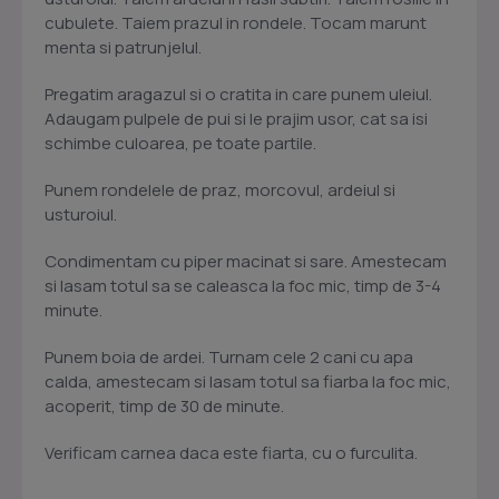
cubulete. Taiem prazul in rondele. Tocam marunt
menta si patrunjelul.
Pregatim aragazul si o cratita in care punem uleiul.
Adaugam pulpele de pui si le prajim usor, cat sa isi
schimbe culoarea, pe toate partile.
Punem rondelele de praz, morcovul, ardeiul si
usturoiul.
Condimentam cu piper macinat si sare. Amestecam
si lasam totul sa se caleasca la foc mic, timp de 3-4
minute.
Punem boia de ardei. Turnam cele 2 cani cu apa
calda, amestecam si lasam totul sa fiarba la foc mic,
acoperit, timp de 30 de minute.
Verificam carnea daca este fiarta, cu o furculita.