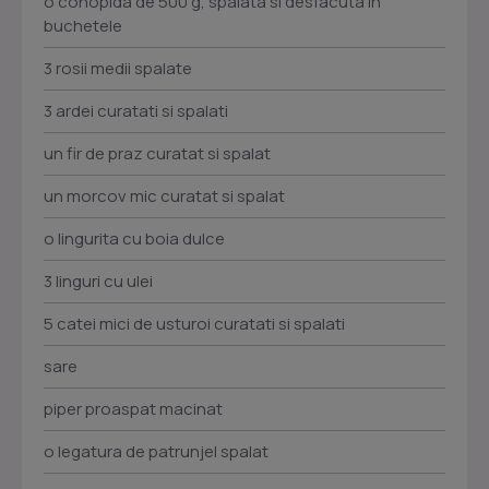
o conopida de 500 g, spalata si desfacuta in
buchetele
3 rosii medii spalate
3 ardei curatati si spalati
un fir de praz curatat si spalat
un morcov mic curatat si spalat
o lingurita cu boia dulce
3 linguri cu ulei
5 catei mici de usturoi curatati si spalati
sare
piper proaspat macinat
o legatura de patrunjel spalat