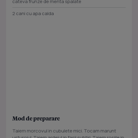
cateva frunze de menta spalate
2 cani cu apa calda
Mod de preparare
Taiem morcovul in cubulete mici. Tocam marunt
usturoiul. Taiem ardeiul in fasii subtiri. Taiem rosiile in