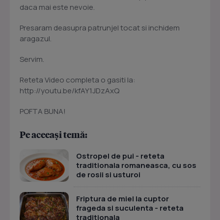
daca mai este nevoie.
Presaram deasupra patrunjel tocat si inchidem
aragazul.
Servim.
Reteta Video completa o gasiti la:
http://youtu.be/kfAY1JDzAxQ
POFTA BUNA!
Pe aceeași temă:
Ostropel de pui - reteta
traditionala romaneasca, cu sos
de rosii si usturoi
Friptura de miel la cuptor
frageda si suculenta - reteta
traditionala