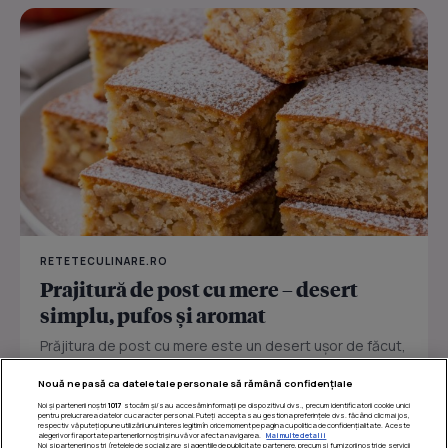
RETETECULINARE.RO
Prajitură de post cu mere – desert
simplu, pufos și aromat
Prăjitura de post cu mere este un desert ușor de făcut,
perfect pentru zilele în care vrei ceva dulce fără ouă
Nouă ne pasă ca datele tale personale să rămână confidențiale
sau...
Noi și partenerii noștri
1017
stocăm și/sau accesăm informații pe dispozitivul dvs., precum identificatorii cookie unici
pentru prelucrarea datelor cu caracter personal. Puteți accepta sau gestiona preferințele dvs. făcând clic mai jos,
respectiv vă puteți opune utilizării unui interes legitim în orice moment pe pagina cu politica de confidențialitate. Aceste
alegeri vor fi raportate partenerilor noștri și nu vă vor afecta navigarea.
Mai multe detalii
Noi si partenerii nostri (retelele de socializare si agentiile de publicitate partenere, precum si furnizorii nostri de servicii