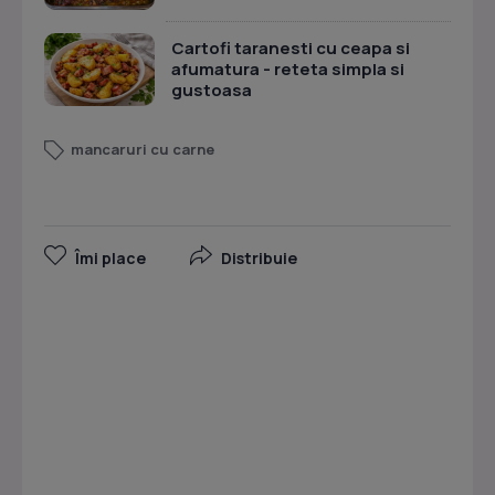
Cartofi taranesti cu ceapa si
afumatura - reteta simpla si
gustoasa
mancaruri cu carne
Îmi place
Distribuie