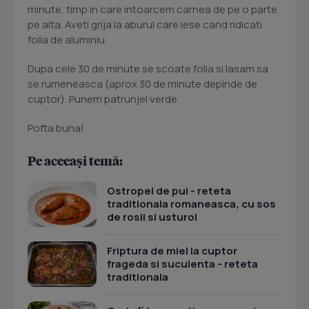
minute, timp in care intoarcem carnea de pe o parte
pe alta. Aveti grija la aburul care iese cand ridicati
folia de aluminiu.
Dupa cele 30 de minute se scoate folia si lasam sa
se rumeneasca (aprox 30 de minute depinde de
cuptor). Punem patrunjel verde.
Pofta buna!
Pe aceeași temă:
Ostropel de pui - reteta
traditionala romaneasca, cu sos
de rosii si usturoi
Friptura de miel la cuptor
frageda si suculenta - reteta
traditionala