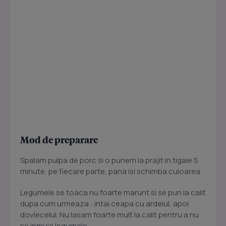
Mod de preparare
Spalam pulpa de porc si o punem la prajit in tigaie 5
minute, pe fiecare parte, pana isi schimba culoarea.
Legumele se toaca nu foarte marunt si se pun la calit
dupa cum urmeaza : intai ceapa cu ardeiul, apoi
dovlecelul. Nu lasam foarte mult la calit pentru a nu
se inmuia legumele.