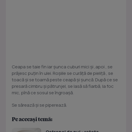
Ceapa se taie fin iar şunca cuburi mici şi ,apoi , se
prăjesc puţin în ulei. Roşiile se curăţă de pieliţă , se
toacă şi se toarnă peste ceapă şi şuncă. După ce se
presară cimbru şi pătrunjel, se lasă să fiarbă, la foc
mic, pînă ce sosul se îngroaşă.
Se sărează şi se piperează.
Pe aceeași temă:
Ostropel de pui - reteta