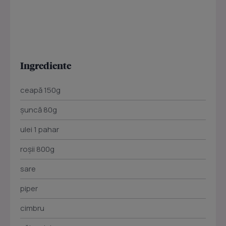
Ingrediente
ceapă 150g
şuncă 80g
ulei 1 pahar
roşii 800g
sare
piper
cimbru