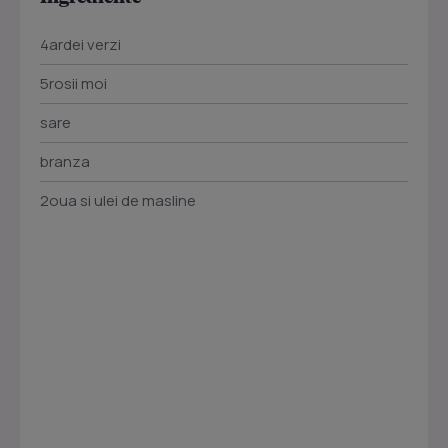
4ardei verzi
5rosii moi
sare
branza
2oua si ulei de masline