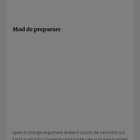
Mod de preparare
speli si sterge legumele.ardeii ii cureti de seminte si ii
tai bucati.intro tigaie incingi niste ulei si prajesti ardeii