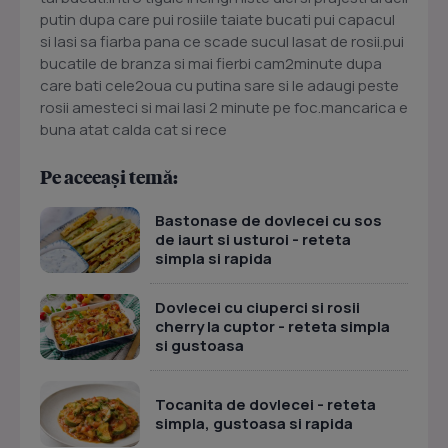
putin dupa care pui rosiile taiate bucati pui capacul
si lasi sa fiarba pana ce scade sucul lasat de rosii.pui
bucatile de branza si mai fierbi cam2minute dupa
care bati cele2oua cu putina sare si le adaugi peste
rosii amesteci si mai lasi 2 minute pe foc.mancarica e
buna atat calda cat si rece
Pe aceeași temă:
Bastonase de dovlecei cu sos
de iaurt si usturoi - reteta
simpla si rapida
Dovlecei cu ciuperci si rosii
cherry la cuptor - reteta simpla
si gustoasa
Tocanita de dovlecei - reteta
simpla, gustoasa si rapida