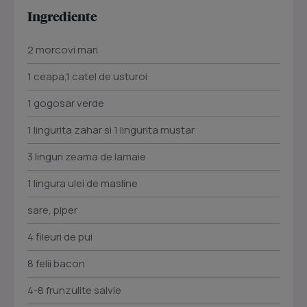
Ingrediente
2 morcovi mari
1 ceapa,1 catel de usturoi
1 gogosar verde
1 lingurita zahar si 1 lingurita mustar
3 linguri zeama de lamaie
1 lingura ulei de masline
sare, piper
4 fileuri de pui
8 felii bacon
4-8 frunzulite salvie