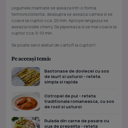
Legumele marinate se aseaza intr-o forma
termorezistenta; deasupra se aseaza carnea si se
coace la cuptor cca. 20 min. Apoi pe langa pui se
aseaza rosiile cherry. Se pipereaza si se mai coace la
cuptor cca. 5-10 min.
Se poate servi alaturi de cartofi la cuptor!!
Pe aceeași temă:
Bastonase de dovlecei cu sos
de iaurt si usturoi - reteta
simpla si rapida
Ostropel de pui - reteta
traditionala romaneasca, cu sos
de rosii si usturoi
Rulada din carne de pasare cu
oua de prepelita - reteta