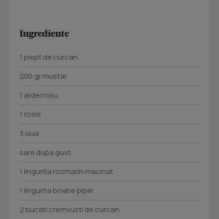
Ingrediente
1 piept de curcan
200 gr mustar
1 ardei rosu
1 rosie
3 oua
sare dupa gust
1 lingurita rozmarin macinat
1 lingurita boabe piper
2 bucati cremvusti de curcan