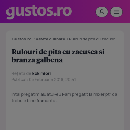
Gustos.ro
/
Retete culinare
/
Rulouri de pita cu zacusca si branza galbena
Rulouri de pita cu zacusca si
branza galbena
Rețetă de
kok miori
Publicat: 05 Februarie 2018, 20:41
Intai pregatim aluatul-eu l-am pregatit la mixer ptr ca
trebuie bine framantat.