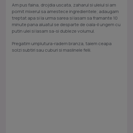
Am pus faina, drojdia uscata, zaharul si uleiul si am
pornit mixerul sa amestece ingredientele; adaugam
treptat apa si la urma sarea si lasam sa framante 10
minute pana aluatul se desparte de oala-il ungem cu
putin ulei si lasam sa-si dubleze volumul.
Pregatim umplutura-radem branza, taiem ceapa
solzi subtiri sau cuburi si maslinele felii.