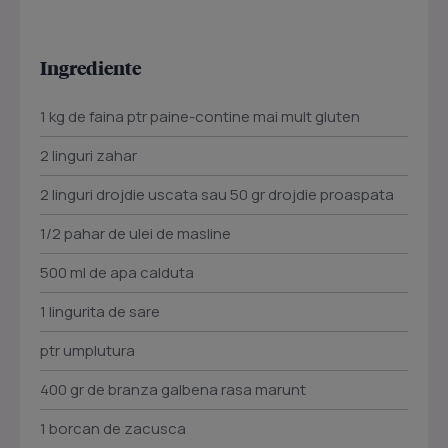
Ingrediente
1 kg de faina ptr paine-contine mai mult gluten
2 linguri zahar
2 linguri drojdie uscata sau 50 gr drojdie proaspata
1/2 pahar de ulei de masline
500 ml de apa calduta
1 lingurita de sare
ptr umplutura
400 gr de branza galbena rasa marunt
1 borcan de zacusca