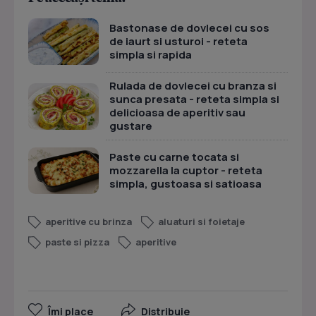
Bastonase de dovlecei cu sos
de iaurt si usturoi - reteta
simpla si rapida
Rulada de dovlecei cu branza si
sunca presata - reteta simpla si
delicioasa de aperitiv sau
gustare
Paste cu carne tocata si
mozzarella la cuptor - reteta
simpla, gustoasa si satioasa
aperitive cu brinza
aluaturi si foietaje
paste si pizza
aperitive
Îmi place
Distribuie