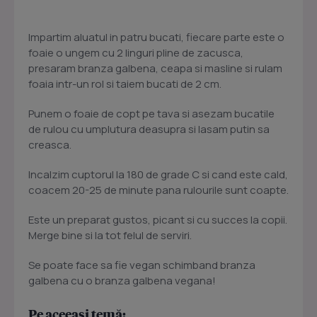
Impartim aluatul in patru bucati, fiecare parte este o
foaie o ungem cu 2 linguri pline de zacusca,
presaram branza galbena, ceapa si masline si rulam
foaia intr-un rol si taiem bucati de 2 cm.
Punem o foaie de copt pe tava si asezam bucatile
de rulou cu umplutura deasupra si lasam putin sa
creasca.
Incalzim cuptorul la 180 de grade C si cand este cald,
coacem 20-25 de minute pana rulourile sunt coapte.
Este un preparat gustos, picant si cu succes la copii.
Merge bine si la tot felul de serviri.
Se poate face sa fie vegan schimband branza
galbena cu o branza galbena vegana!
Pe aceeași temă: