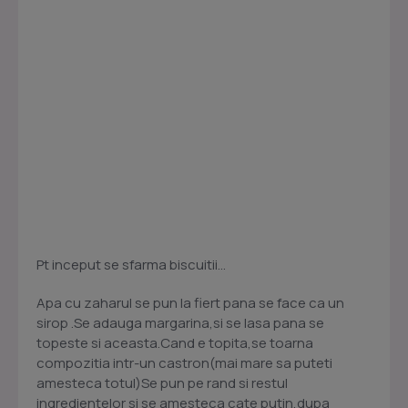
Pt inceput se sfarma biscuitii...
Apa cu zaharul se pun la fiert pana se face ca un
sirop .Se adauga margarina,si se lasa pana se
topeste si aceasta.Cand e topita,se toarna
compozitia intr-un castron(mai mare sa puteti
amesteca totul)Se pun pe rand si restul
ingredientelor si se amesteca cate putin,dupa