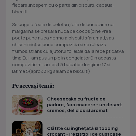
fiecare .Incepem cu o parte din biscuiti: cacaua,
biscuiti.
Se unge o foaie de celofan,folie de bucatarie cu
margarina se presara nuca de cocos(cine vrea
poate pune nuca normala,biscuiti sfaramati,sau
chiar nimic)se pune compozitia si se ruleaza
frumos,strans cu ajutorul foliei.Se da la rece pt catva
timp.Eu l-am pus un pic in congelator.Din aceasta
compozitie mi-au iesit 5 bucatide lungime 17 si
latime 5(aprox 3 kg salam de biscuiti)
Pe aceeași temă:
Cheesecake cu fructe de
padure, fara coacere - un desert
cremos, delicios si aromat
Clătite cu înghețată și topping
crocant - Irezistibil de gustoase